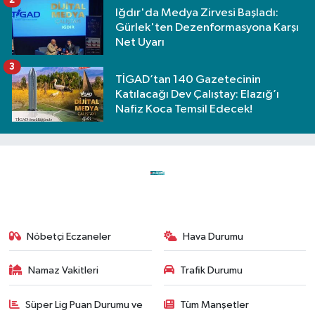
Iğdır'da Medya Zirvesi Başladı:
Gürlek'ten Dezenformasyona Karşı
Net Uyarı
3
TİGAD’tan 140 Gazetecinin
Katılacağı Dev Çalıştay: Elazığ’ı
Nafiz Koca Temsil Edecek!
Nöbetçi Eczaneler
Hava Durumu
Namaz Vakitleri
Trafik Durumu
Süper Lig Puan Durumu ve
Tüm Manşetler