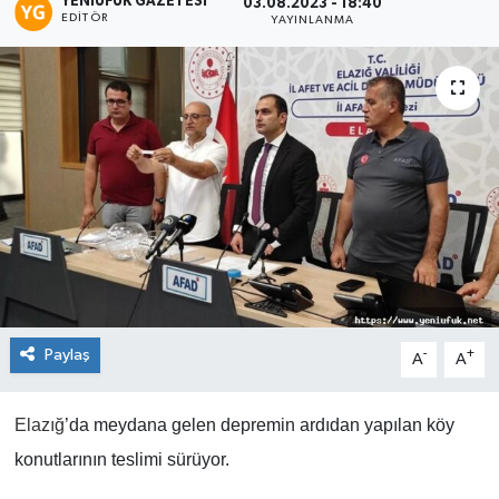
YENIUFUK GAZETESI
03.08.2023 - 18:40
EDITÖR
YAYINLANMA
Paylaş
-
+
A
A
Elazığ
’da meydana gelen depremin ardıdan yapılan köy
konutlarının teslimi sürüyor.