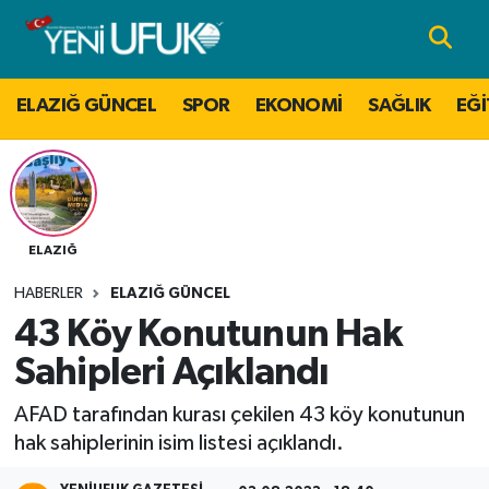
Nöbetçi Eczaneler
ELAZIĞ GÜNCEL
SPOR
EKONOMİ
SAĞLIK
EĞİ
Hava Durumu
Namaz Vakitleri
Trafik Durumu
ELAZIĞ
HABERLER
ELAZIĞ GÜNCEL
Süper Lig Puan Durumu ve Fikstür
43 Köy Konutunun Hak
Tüm Manşetler
Sahipleri Açıklandı
AFAD tarafından kurası çekilen 43 köy konutunun
Son Dakika Haberleri
hak sahiplerinin isim listesi açıklandı.
Haber Arşivi