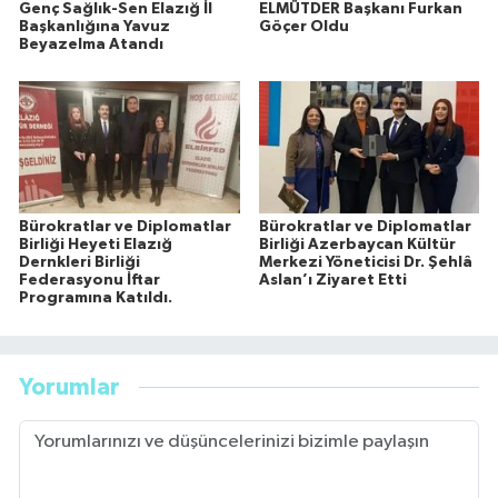
Genç Sağlık-Sen Elazığ İl
ELMÜTDER Başkanı Furkan
Başkanlığına Yavuz
Göçer Oldu
Beyazelma Atandı
Bürokratlar ve Diplomatlar
Bürokratlar ve Diplomatlar
Birliği Heyeti Elazığ
Birliği Azerbaycan Kültür
Dernkleri Birliği
Merkezi Yöneticisi Dr. Şehlâ
Federasyonu İftar
Aslan’ı Ziyaret Etti
Programına Katıldı.
Yorumlar