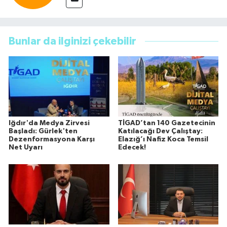
Bunlar da ilginizi çekebilir
Iğdır'da Medya Zirvesi
TİGAD’tan 140 Gazetecinin
Başladı: Gürlek'ten
Katılacağı Dev Çalıştay:
Dezenformasyona Karşı
Elazığ’ı Nafiz Koca Temsil
Net Uyarı
Edecek!