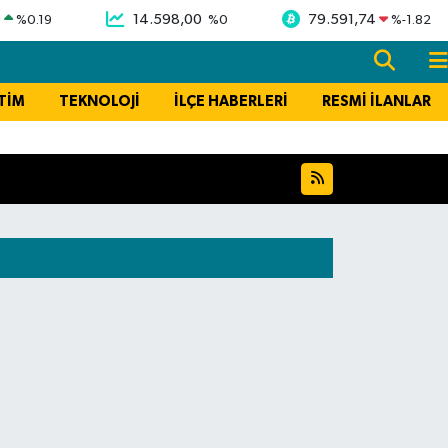
9
14.598,00
79.591,74
%
0.19
%
0
%
-1.82
TİM
TEKNOLOJİ
İLÇE HABERLERİ
RESMİ İLANLAR