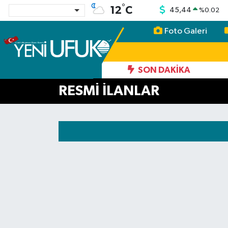
°
12
C
45,44
%
0.02
Foto Galeri
Nöbetçi Eczaneler
Hava Durumu
SON DAKIKA
RESMİ İLANLAR
Namaz Vakitleri
Trafik Durumu
Süper Lig Puan Durumu ve Fikstür
Tüm Manşetler
Son Dakika Haberleri
Haber Arşivi