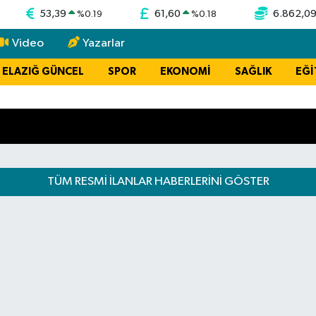
53,39
61,60
6.862,0
%
0.19
%
0.18
Video
Yazarlar
ELAZIĞ GÜNCEL
SPOR
EKONOMİ
SAĞLIK
EĞİ
TÜM RESMİ İLANLAR HABERLERINI GÖSTER