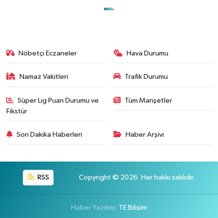
Nöbetçi Eczaneler
Hava Durumu
Namaz Vakitleri
Trafik Durumu
Süper Lig Puan Durumu ve
Tüm Manşetler
Fikstür
Son Dakika Haberleri
Haber Arşivi
RSS
Copyright © 2026. Her hakkı saklıdır.
Haber Yazılımı:
TE Bilişim