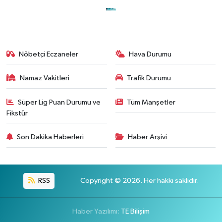
Nöbetçi Eczaneler
Hava Durumu
Namaz Vakitleri
Trafik Durumu
Süper Lig Puan Durumu ve
Tüm Manşetler
Fikstür
Son Dakika Haberleri
Haber Arşivi
RSS
Copyright © 2026. Her hakkı saklıdır.
Haber Yazılımı:
TE Bilişim