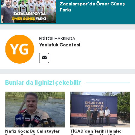
Zazalarspor’da Ömer Güneş
Farkı
EDITÖR HAKKINDA
Yeniufuk Gazetesi
Bunlar da ilginizi çekebilir
Nafiz Koca: Bu Çalıştaylar
TİGAD’dan Tarihi Hamle: