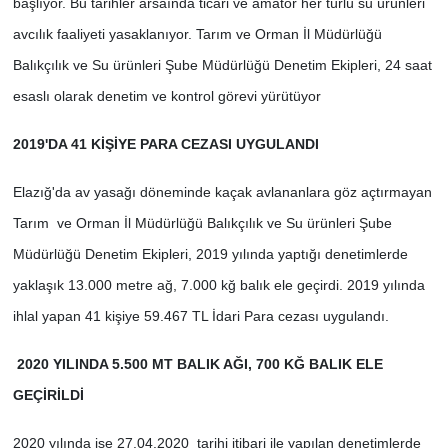
başlıyor. Bu tarihler arsaında ticari ve amatör her türlü su ürünleri
avcılık faaliyeti yasaklanıyor. Tarım ve Orman İl Müdürlüğü
Balıkçılık ve Su ürünleri Şube Müdürlüğü Denetim Ekipleri, 24 saat
esaslı olarak denetim ve kontrol görevi yürütüyor
2019'DA 41 KİŞİYE PARA CEZASI UYGULANDI
Elazığ'da av yasağı döneminde kaçak avlananlara göz açtırmayan
Tarım ve Orman İl Müdürlüğü Balıkçılık ve Su ürünleri Şube
Müdürlüğü Denetim Ekipleri, 2019 yılında yaptığı denetimlerde
yaklaşık 13.000 metre ağ, 7.000 kğ balık ele geçirdi. 2019 yılında
ihlal yapan 41 kişiye 59.467 TL İdari Para cezası uygulandı.
2020 YILINDA 5.500 MT BALIK AĞI, 700 KĞ BALIK ELE
GEÇİRİLDİ
2020 yılında ise 27.04.2020 tarihi itibari ile yapılan denetimlerde