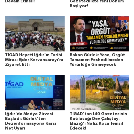
Devam Etmeli!
Gazetecilikte Yeni Dönem
Başlıyor!
TİGAD Heyeti Iğdır’ın Tarihi
Bakan Gürlek: Yasa, Örgüt
Mirası Ejder Kervansarayı’nı
Tamamen Feshedilmeden
Ziyaret Etti
Yürürlüğe Girmeyecek
Iğdır'da Medya Zirvesi
TİGAD’tan 140 Gazetecinin
Başladı: Gürlek'ten
Katılacağı Dev Çalıştay:
Dezenformasyona Karşı
Elazığ’ı Nafiz Koca Temsil
Net Uyarı
Edecek!