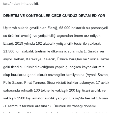
tarafından imha edildi.
DENETİM VE KONTROLLER GECE GÜNDÜZ DEVAM EDİYOR
Üç tarafı sularla çevrili olan Elazığ, 68.000 hektarlık su potansiyeli
su ürünleri avcılığı ve yetiştiriciliği açısından önem arz ediyor.
Elazığ, 2019 yılında 162 alabalık yetiştiricilik tesisi ile yaklaşık
21.500 ton alabalık üretimi ile ülkemiz iç sularında 1. Sırada yer
alıyor. Keban, Karakaya, Kalecik, Özlüce Barajları ve Sivrice Hazar
gölü ticari su ürünleri avcılığının yapıldığı başlıca kaynaklarımız
olup buralarda genel olarak sazangiller familyasına (Aynalı Sazan,
Pullu Sazan, Fırat Turnası. Siraz vb.)ait balıklar avlanıyor. 17 avlak
sahasında ruhsatlı 130 tekne ile yaklaşık 200 kişi ticari avcılık ve
yaklaşık 1500 kişi amatör avcılık yapıyor. Elazığ'da her yıl 1 Nisan
-1 Temmuz tarihleri arasına Su Ürünleri Av Yasağı dönemi