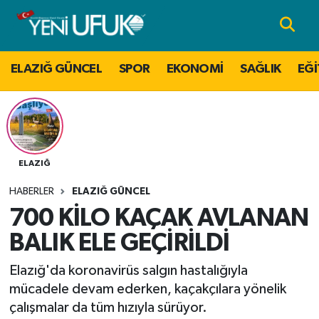
Nöbetçi Eczaneler
ELAZIĞ GÜNCEL
SPOR
EKONOMİ
SAĞLIK
EĞİ
Hava Durumu
Namaz Vakitleri
Trafik Durumu
ELAZIĞ
HABERLER
ELAZIĞ GÜNCEL
Süper Lig Puan Durumu ve Fikstür
700 KİLO KAÇAK AVLANAN
Tüm Manşetler
BALIK ELE GEÇİRİLDİ
Elazığ'da koronavirüs salgın hastalığıyla
Son Dakika Haberleri
mücadele devam ederken, kaçakçılara yönelik
çalışmalar da tüm hızıyla sürüyor.
Haber Arşivi