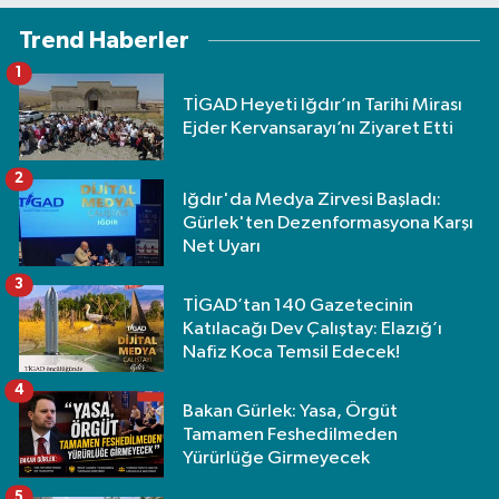
Trend Haberler
1
TİGAD Heyeti Iğdır’ın Tarihi Mirası
Ejder Kervansarayı’nı Ziyaret Etti
2
Iğdır'da Medya Zirvesi Başladı:
Gürlek'ten Dezenformasyona Karşı
Net Uyarı
3
TİGAD’tan 140 Gazetecinin
Katılacağı Dev Çalıştay: Elazığ’ı
Nafiz Koca Temsil Edecek!
4
Bakan Gürlek: Yasa, Örgüt
Tamamen Feshedilmeden
Yürürlüğe Girmeyecek
5