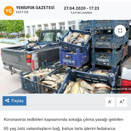
YENIUFUK GAZETESI
27.04.2020 - 17:23
EDITÖR
YAYINLANMA
Paylaş
-
+
A
A
Koronavirüs tedbirleri kapsamında sokağa çıkma yasağı getirilen
65 yaş üstü vatandaşların bağ, bahçe tarla işlerini fedakarca