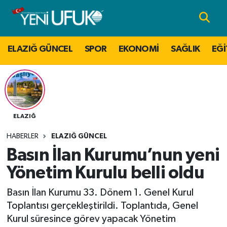
Nöbetçi Eczaneler
ELAZIĞ GÜNCEL
SPOR
EKONOMİ
SAĞLIK
EĞİ
Hava Durumu
Namaz Vakitleri
Trafik Durumu
ELAZIĞ
HABERLER
ELAZIĞ GÜNCEL
Süper Lig Puan Durumu ve Fikstür
Basın İlan Kurumu’nun yeni
Tüm Manşetler
Yönetim Kurulu belli oldu
Basın İlan Kurumu 33. Dönem 1. Genel Kurul
Son Dakika Haberleri
Toplantısı gerçekleştirildi. Toplantıda, Genel
Kurul süresince görev yapacak Yönetim
Haber Arşivi