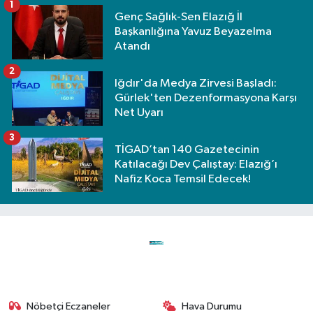
1
Genç Sağlık-Sen Elazığ İl
Başkanlığına Yavuz Beyazelma
Atandı
2
Iğdır'da Medya Zirvesi Başladı:
Gürlek'ten Dezenformasyona Karşı
Net Uyarı
3
TİGAD’tan 140 Gazetecinin
Katılacağı Dev Çalıştay: Elazığ’ı
Nafiz Koca Temsil Edecek!
Nöbetçi Eczaneler
Hava Durumu