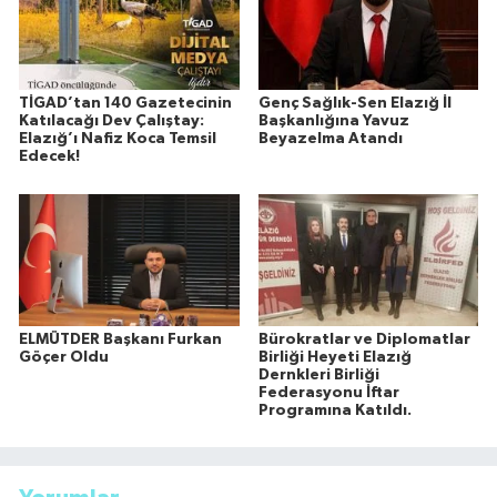
TİGAD’tan 140 Gazetecinin
Genç Sağlık-Sen Elazığ İl
Katılacağı Dev Çalıştay:
Başkanlığına Yavuz
Elazığ’ı Nafiz Koca Temsil
Beyazelma Atandı
Edecek!
ELMÜTDER Başkanı Furkan
Bürokratlar ve Diplomatlar
Göçer Oldu
Birliği Heyeti Elazığ
Dernkleri Birliği
Federasyonu İftar
Programına Katıldı.