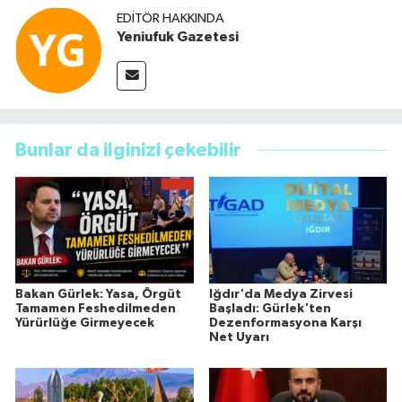
EDITÖR HAKKINDA
Yeniufuk Gazetesi
Bunlar da ilginizi çekebilir
Bakan Gürlek: Yasa, Örgüt
Iğdır'da Medya Zirvesi
Tamamen Feshedilmeden
Başladı: Gürlek'ten
Yürürlüğe Girmeyecek
Dezenformasyona Karşı
Net Uyarı