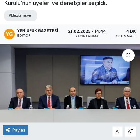
Kurulu’nun üyeleri ve denetçiler seçildi.
#Elazığ haber
YENIUFUK GAZETESI
21.02.2025 - 14:44
4 DK
EDITÖR
YAYINLANMA
OKUNMA SÜR
Paylaş
-
+
A
A