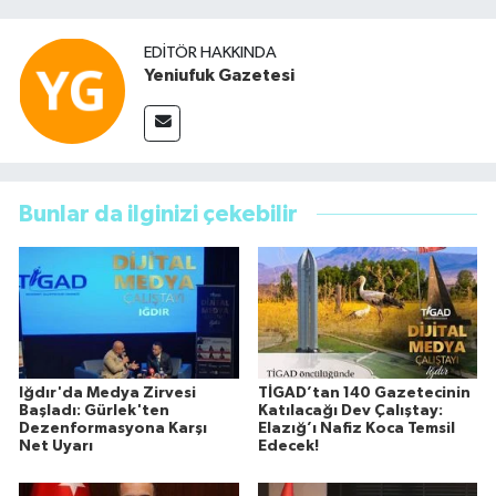
EDITÖR HAKKINDA
Yeniufuk Gazetesi
Bunlar da ilginizi çekebilir
Iğdır'da Medya Zirvesi
TİGAD’tan 140 Gazetecinin
Başladı: Gürlek'ten
Katılacağı Dev Çalıştay:
Dezenformasyona Karşı
Elazığ’ı Nafiz Koca Temsil
Net Uyarı
Edecek!