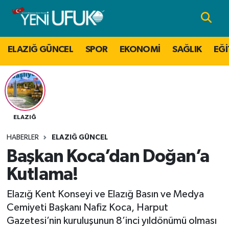
Nöbetçi Eczaneler
ELAZIĞ GÜNCEL
SPOR
EKONOMİ
SAĞLIK
EĞİ
Hava Durumu
Namaz Vakitleri
Trafik Durumu
ELAZIĞ
HABERLER
ELAZIĞ GÜNCEL
Süper Lig Puan Durumu ve Fikstür
Başkan Koca’dan Doğan’a
Tüm Manşetler
Kutlama!
Elazığ Kent Konseyi ve Elazığ Basın ve Medya
Son Dakika Haberleri
Cemiyeti Başkanı Nafiz Koca, Harput
Gazetesi’nin kuruluşunun 8’inci yıldönümü olması
Haber Arşivi