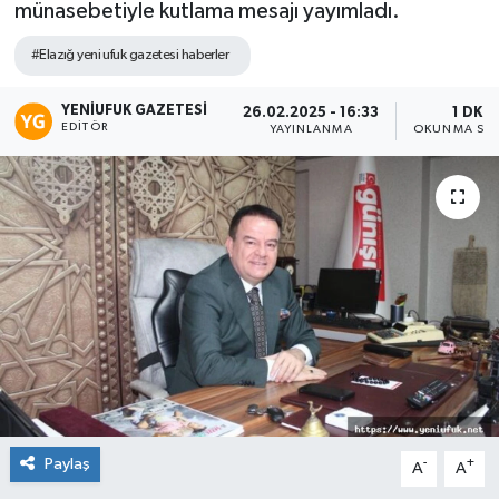
münasebetiyle kutlama mesajı yayımladı.
#Elazığ yeni ufuk gazetesi haberler
YENIUFUK GAZETESI
26.02.2025 - 16:33
1 DK
EDITÖR
YAYINLANMA
OKUNMA SÜR
Paylaş
-
+
A
A