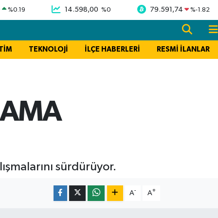
9
14.598,00
79.591,74
%
0.19
%
0
%
-1.82
TİM
TEKNOLOJİ
İLÇE HABERLERİ
RESMİ İLANLAR
LAMA
ışmalarını sürdürüyor.
-
+
A
A