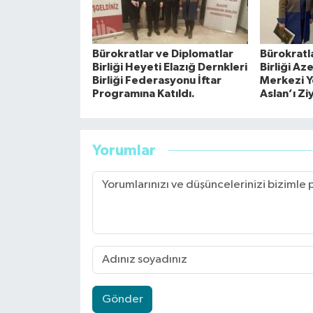
Bürokratlar ve Diplomatlar
Bürokratl
Birliği Heyeti Elazığ Dernkleri
Birliği Az
Birliği Federasyonu İftar
Merkezi Yö
Programına Katıldı.
Aslan’ı Zi
Yorumlar
Gönder