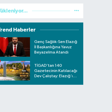
ükleniyor...
Trend Haberler
Genç Sağlık-Sen Elazığ
İl Başkanlığına Yavuz
Beyazelma Atandı
TİGAD’tan 140
Gazetecinin Katılacağı
Dev Çalıştay: Elazığ’ı
Nafiz Koca Temsil
Edecek!