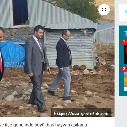
Y
1
2
l ve ilçe genelinde büyükbaş hayvan aşılama