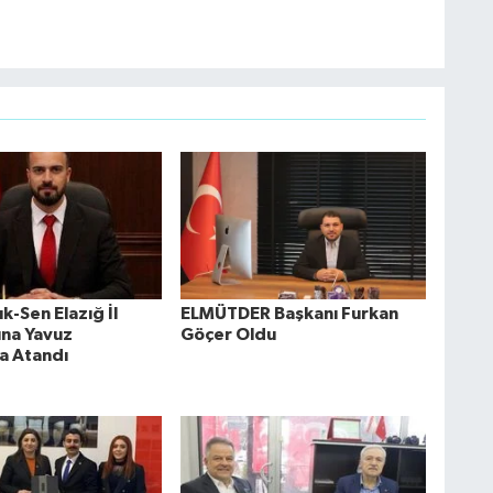
k-Sen Elazığ İl
ELMÜTDER Başkanı Furkan
ına Yavuz
Göçer Oldu
a Atandı