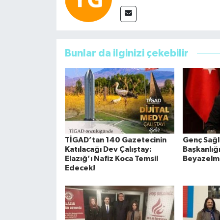
Bunlar da ilginizi çekebilir
TİGAD’tan 140 Gazetecinin
Genç Sağlı
Katılacağı Dev Çalıştay:
Başkanlığ
Elazığ’ı Nafiz Koca Temsil
Beyazelm
Edecek!