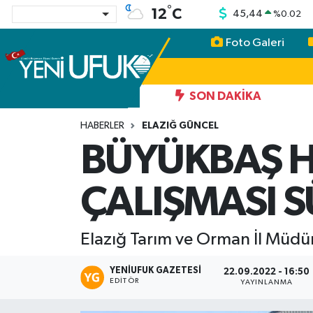
°
12
C
45,44
%
0.02
Foto Galeri
Nöbetçi Eczaneler
Hava Durumu
SON DAKIKA
Namaz Vakitleri
HABERLER
ELAZIĞ GÜNCEL
BÜYÜKBAŞ 
Trafik Durumu
ÇALIŞMASI 
Süper Lig Puan Durumu ve Fikstür
Tüm Manşetler
Elazığ Tarım ve Orman İl Müdür
Son Dakika Haberleri
YENIUFUK GAZETESI
22.09.2022 - 16:50
EDITÖR
YAYINLANMA
Haber Arşivi