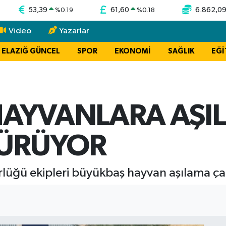
53,39
61,60
6.862,0
%
0.19
%
0.18
Video
Yazarlar
ELAZIĞ GÜNCEL
SPOR
EKONOMİ
SAĞLIK
EĞİ
HAYVANLARA AŞI
SÜRÜYOR
lüğü ekipleri büyükbaş hayvan aşılama çal