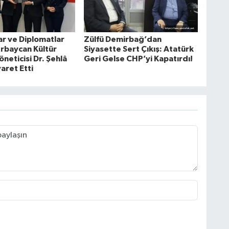
ar ve Diplomatlar
Zülfü Demirbağ’dan
erbaycan Kültür
Siyasette Sert Çıkış: Atatürk
neticisi Dr. Şehlâ
Geri Gelse CHP’yi Kapatırdı!
yaret Etti