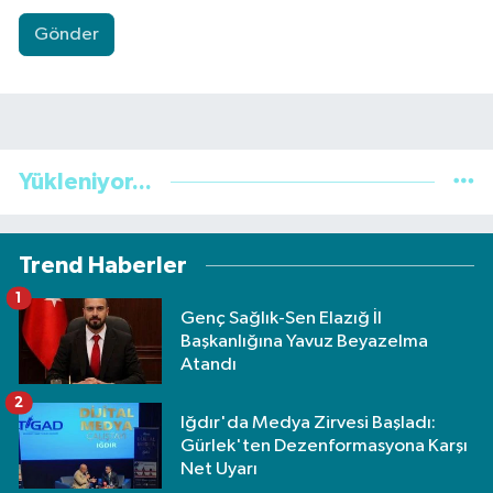
Gönder
Yükleniyor...
Trend Haberler
1
Genç Sağlık-Sen Elazığ İl
Başkanlığına Yavuz Beyazelma
Atandı
2
Iğdır'da Medya Zirvesi Başladı:
Gürlek'ten Dezenformasyona Karşı
Net Uyarı