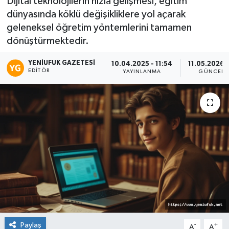
Dijital teknolojilerin hızla gelişmesi, eğitim
dünyasında köklü değişikliklere yol açarak
geleneksel öğretim yöntemlerini tamamen
dönüştürmektedir.
YENIUFUK GAZETESI
10.04.2025 - 11:54
11.05.2026 
EDITÖR
YAYINLANMA
GÜNCELL
Paylaş
-
+
A
A