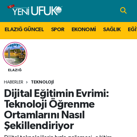
Nöbetçi Eczaneler
ELAZIĞ GÜNCEL
SPOR
EKONOMİ
SAĞLIK
EĞİ
Hava Durumu
Namaz Vakitleri
Trafik Durumu
ELAZIĞ
HABERLER
TEKNOLOJİ
Süper Lig Puan Durumu ve Fikstür
Dijital Eğitimin Evrimi:
Tüm Manşetler
Teknoloji Öğrenme
Ortamlarını Nasıl
Son Dakika Haberleri
Şekillendiriyor
Haber Arşivi