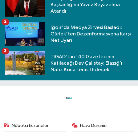
Başkanlığına Yavuz Beyazelma
Atandı
2
Iğdır'da Medya Zirvesi Başladı:
Gürlek'ten Dezenformasyona Karşı
Net Uyarı
3
TİGAD’tan 140 Gazetecinin
Katılacağı Dev Çalıştay: Elazığ’ı
Nafiz Koca Temsil Edecek!
Nöbetçi Eczaneler
Hava Durumu