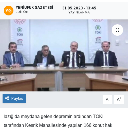
YENIUFUK GAZETESI
31.05.2023 - 13:45
EDITÖR
YAYINLANMA
Paylaş
-
+
A
A
lazığ’da meydana gelen depremin ardından TOKİ
tarafından Kesrik Mahallesinde yapılan 166 konut hak