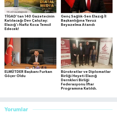
TİGAD’tan 140 Gazetecinin
Genç Sağlık-Sen Elazığ İl
Katılacağı Dev Çalıştay:
Başkanlığına Yavuz
Elazığ’ı Nafiz Koca Temsil
Beyazelma Atandı
Edecek!
ELMÜTDER Başkanı Furkan
Bürokratlar ve Diplomatlar
Göçer Oldu
Birliği Heyeti Elazığ
Dernkleri Birliği
Federasyonu İftar
Programına Katıldı.
Yorumlar