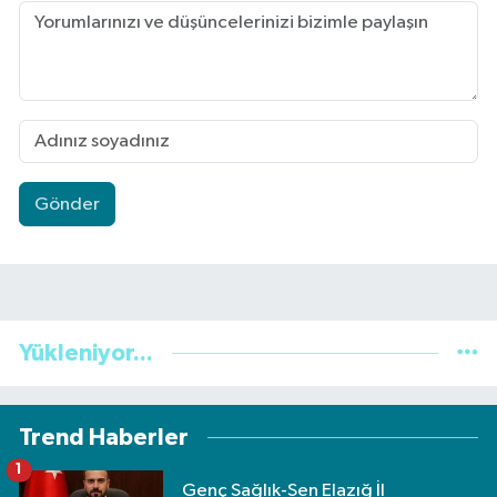
Gönder
Yükleniyor...
Trend Haberler
1
Genç Sağlık-Sen Elazığ İl