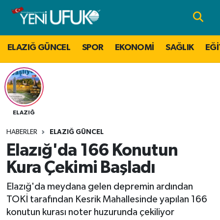
Nöbetçi Eczaneler
ELAZIĞ GÜNCEL
SPOR
EKONOMİ
SAĞLIK
EĞİ
Hava Durumu
Namaz Vakitleri
Trafik Durumu
ELAZIĞ
HABERLER
ELAZIĞ GÜNCEL
Süper Lig Puan Durumu ve Fikstür
Elazığ'da 166 Konutun
Tüm Manşetler
Kura Çekimi Başladı
Elazığ'da meydana gelen depremin ardından
Son Dakika Haberleri
TOKİ tarafından Kesrik Mahallesinde yapılan 166
konutun kurası noter huzurunda çekiliyor
Haber Arşivi