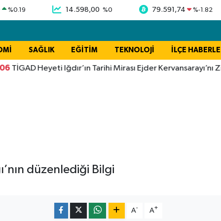
9
14.598,00
79.591,74
%
0.19
%
0
%
-1.82
OMİ
SAĞLIK
EĞİTİM
TEKNOLOJİ
İLÇE HABERLE
GAD Heyeti Iğdır’ın Tarihi Mirası Ejder Kervansarayı’nı Ziyaret
i
ı’nın düzenlediği Bilgi
-
+
A
A