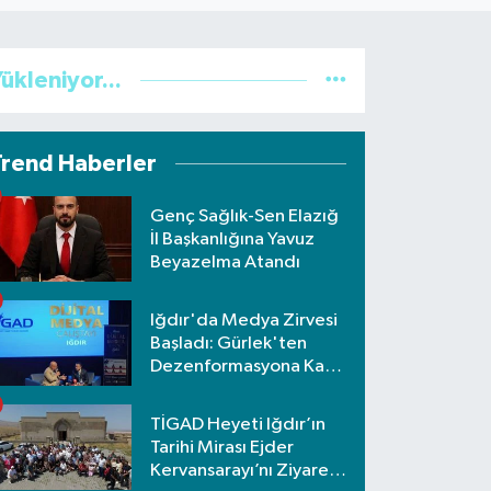
ükleniyor...
Trend Haberler
Genç Sağlık-Sen Elazığ
İl Başkanlığına Yavuz
Beyazelma Atandı
Iğdır'da Medya Zirvesi
Başladı: Gürlek'ten
Dezenformasyona Karşı
Net Uyarı
TİGAD Heyeti Iğdır’ın
Tarihi Mirası Ejder
Kervansarayı’nı Ziyaret