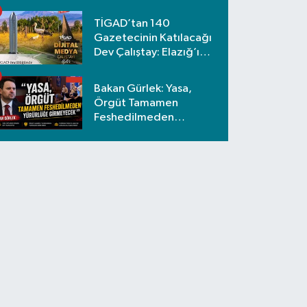
Etti
TİGAD’tan 140
Gazetecinin Katılacağı
Dev Çalıştay: Elazığ’ı
Nafiz Koca Temsil
Edecek!
Bakan Gürlek: Yasa,
Örgüt Tamamen
Feshedilmeden
Yürürlüğe Girmeyecek