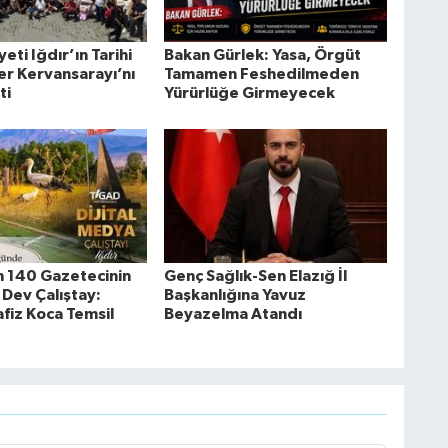
ti Iğdır’ın Tarihi
Bakan Gürlek: Yasa, Örgüt
er Kervansarayı’nı
Tamamen Feshedilmeden
ti
Yürürlüğe Girmeyecek
 140 Gazetecinin
Genç Sağlık-Sen Elazığ İl
 Dev Çalıştay:
Başkanlığına Yavuz
afiz Koca Temsil
Beyazelma Atandı