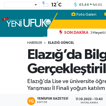
°
12
C
45,44
%
0.02
Foto Galeri
Nöbetçi Eczaneler
Hava Durumu
13:06
SON DAKIKA
TİGAD Heyeti Iğdır’ı
Namaz Vakitleri
HABERLER
ELAZIĞ GÜNCEL
Elazığ’da Bilg
Trafik Durumu
Gerçekleştiri
Süper Lig Puan Durumu ve Fikstür
Tüm Manşetler
Elazığ’da Lise ve üniversite öğr
Yarışması İl Finali yoğun katılım 
Son Dakika Haberleri
YENIUFUK GAZETESI
11.10.2023 - 13:43
Haber Arşivi
EDITÖR
YAYINLANMA