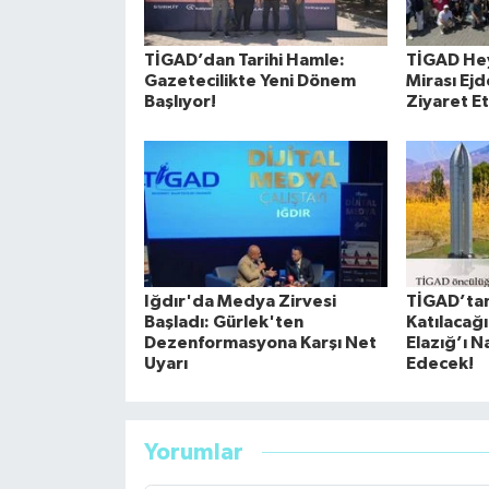
TİGAD’dan Tarihi Hamle:
TİGAD Heye
Gazetecilikte Yeni Dönem
Mirası Ejd
Başlıyor!
Ziyaret Et
Iğdır'da Medya Zirvesi
TİGAD’tan
Başladı: Gürlek'ten
Katılacağı
Dezenformasyona Karşı Net
Elazığ’ı N
Uyarı
Edecek!
Yorumlar