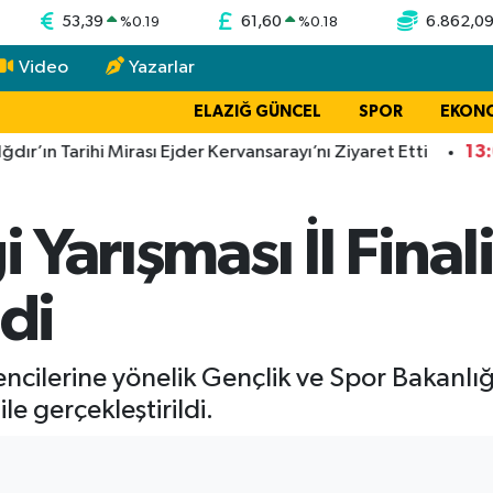
53,39
61,60
6.862,0
%
0.19
%
0.18
Video
Yazarlar
ELAZIĞ GÜNCEL
SPOR
EKON
13:06
n Tarihi Mirası Ejder Kervansarayı’nı Ziyaret Etti
Tİ
i Yarışması İl Final
ldi
encilerine yönelik Gençlik ve Spor Bakanlığ
ile gerçekleştirildi.