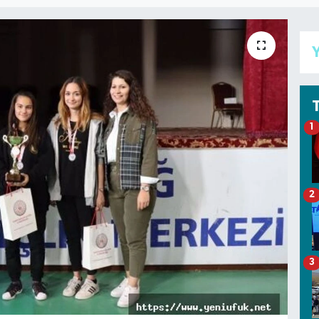
Y
1
2
3