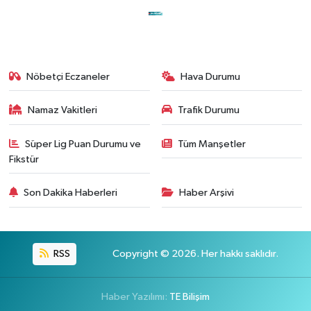
Nöbetçi Eczaneler
Hava Durumu
Namaz Vakitleri
Trafik Durumu
Süper Lig Puan Durumu ve
Tüm Manşetler
Fikstür
Son Dakika Haberleri
Haber Arşivi
RSS
Copyright © 2026. Her hakkı saklıdır.
Haber Yazılımı:
TE Bilişim