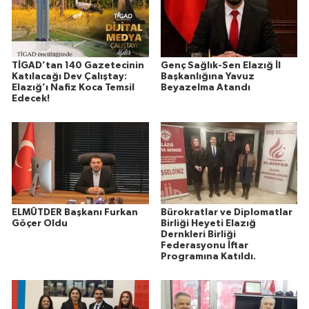
TİGAD’tan 140 Gazetecinin
Genç Sağlık-Sen Elazığ İl
Katılacağı Dev Çalıştay:
Başkanlığına Yavuz
Elazığ’ı Nafiz Koca Temsil
Beyazelma Atandı
Edecek!
ELMÜTDER Başkanı Furkan
Bürokratlar ve Diplomatlar
Göçer Oldu
Birliği Heyeti Elazığ
Dernkleri Birliği
Federasyonu İftar
Programına Katıldı.