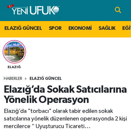
Nöbetçi Eczaneler
ELAZIĞ GÜNCEL
SPOR
EKONOMİ
SAĞLIK
EĞİ
Hava Durumu
Namaz Vakitleri
Trafik Durumu
ELAZIĞ
HABERLER
ELAZIĞ GÜNCEL
Süper Lig Puan Durumu ve Fikstür
Elazığ’da Sokak Satıcılarına
Tüm Manşetler
Yönelik Operasyon
Elazığ’da "torbacı" olarak tabir edilen sokak
Son Dakika Haberleri
satıcılarına yönelik düzenlenen operasyonda 2 kişi
mercilerce “ Uyuşturucu Ticareti...
Haber Arşivi