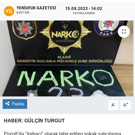
YENIUFUK GAZETESI
15.09.2023 - 14:02
EDITÖR
YAYINLANMA
Paylaş
-
+
A
A
HABER: GÜLÇİN TURGUT
Elazığ’da "torbacı" olarak tabir edilen sokak satıcılarına