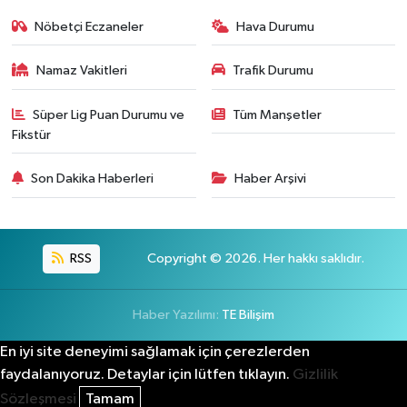
Nöbetçi Eczaneler
Hava Durumu
Namaz Vakitleri
Trafik Durumu
Süper Lig Puan Durumu ve
Tüm Manşetler
Fikstür
Son Dakika Haberleri
Haber Arşivi
RSS
Copyright © 2026. Her hakkı saklıdır.
Haber Yazılımı:
TE Bilişim
En iyi site deneyimi sağlamak için çerezlerden
faydalanıyoruz. Detaylar için lütfen tıklayın.
Gizlilik
Sözleşmesi
Tamam