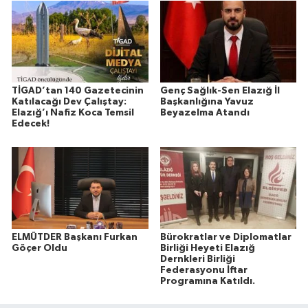
TİGAD’tan 140 Gazetecinin
Genç Sağlık-Sen Elazığ İl
Katılacağı Dev Çalıştay:
Başkanlığına Yavuz
Elazığ’ı Nafiz Koca Temsil
Beyazelma Atandı
Edecek!
ELMÜTDER Başkanı Furkan
Bürokratlar ve Diplomatlar
Göçer Oldu
Birliği Heyeti Elazığ
Dernkleri Birliği
Federasyonu İftar
Programına Katıldı.