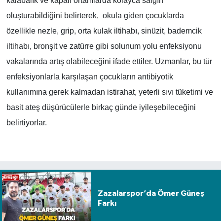
kalabalık ve kapalı ortamlarda kolayca salgın
oluşturabildiğini belirterek, okula giden çocuklarda
özellikle nezle, grip, orta kulak iltihabı, sinüzit, bademcik
iltihabı, bronşit ve zatürre gibi solunum yolu enfeksiyonu
vakalarında artış olabileceğini ifade ettiler. Uzmanlar, bu tür
enfeksiyonlarla karşılaşan çocukların antibiyotik
kullanımına gerek kalmadan istirahat, yeterli sıvı tüketimi ve
basit ateş düşürücülerle birkaç günde iyileşebileceğini
belirtiyorlar.
Zazalarspor’da Ömer Güneş
Farkı