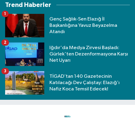
Trend Haberler
1
Genç Sağlık-Sen Elazığ İl
Başkanlığına Yavuz Beyazelma
Atandı
2
Iğdır'da Medya Zirvesi Başladı:
Gürlek'ten Dezenformasyona Karşı
Net Uyarı
3
TİGAD’tan 140 Gazetecinin
Katılacağı Dev Çalıştay: Elazığ’ı
Nafiz Koca Temsil Edecek!