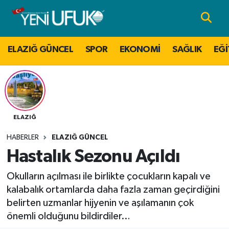
Nöbetçi Eczaneler
ELAZIĞ GÜNCEL
SPOR
EKONOMİ
SAĞLIK
EĞİ
Hava Durumu
Namaz Vakitleri
Trafik Durumu
ELAZIĞ
HABERLER
ELAZIĞ GÜNCEL
Süper Lig Puan Durumu ve Fikstür
Hastalık Sezonu Açıldı
Tüm Manşetler
Okulların açılması ile birlikte çocukların kapalı ve
kalabalık ortamlarda daha fazla zaman geçirdiğini
Son Dakika Haberleri
belirten uzmanlar hijyenin ve aşılamanın çok
önemli olduğunu bildirdiler…
Haber Arşivi