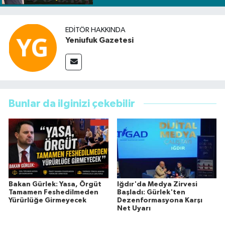
EDITÖR HAKKINDA
Yeniufuk Gazetesi
Bunlar da ilginizi çekebilir
Bakan Gürlek: Yasa, Örgüt
Iğdır'da Medya Zirvesi
Tamamen Feshedilmeden
Başladı: Gürlek'ten
Yürürlüğe Girmeyecek
Dezenformasyona Karşı
Net Uyarı