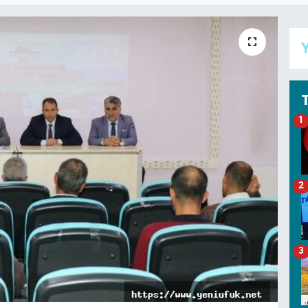
Y
1
2
3