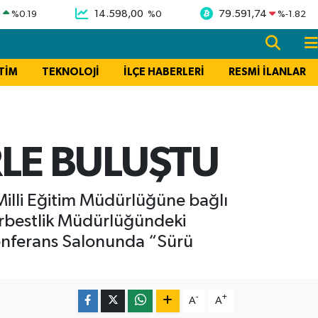
9
14.598,00
79.591,74
%
0.19
%
0
%
-1.82
TİM
TEKNOLOJİ
İLÇE HABERLERİ
RESMİ İLANLAR
RLE BULUŞTU
Milli Eğitim Müdürlüğüne bağlı
Serbestlik Müdürlüğündeki
Konferans Salonunda “Sürü
-
+
A
A