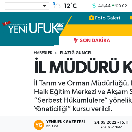
°
12
C
45,44
%
0.02
Foto Galeri
Nöbetçi Eczaneler
Hava Durumu
SON DAKIKA
Namaz Vakitleri
HABERLER
ELAZIĞ GÜNCEL
İL MÜDÜRÜ K
Trafik Durumu
İl Tarım ve Orman Müdürlüğü, E
Süper Lig Puan Durumu ve Fikstür
Halk Eğitim Merkezi ve Akşam S
Tüm Manşetler
“Serbest Hükümlülere” yönelik
Yöneticiliği” kursu verildi.
Son Dakika Haberleri
YENIUFUK GAZETESI
24.05.2022 - 15:11
EDITÖR
Haber Arşivi
YAYINLANMA