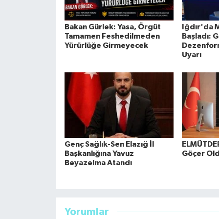
Bakan Gürlek: Yasa, Örgüt
Iğdır'da 
Tamamen Feshedilmeden
Başladı: 
Yürürlüğe Girmeyecek
Dezenfor
Uyarı
Genç Sağlık-Sen Elazığ İl
ELMÜTDER
Başkanlığına Yavuz
Göçer Ol
Beyazelma Atandı
Yorumlar