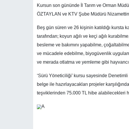
Kursun son gününde İl Tarım ve Orman Müdürü
ÖZTAYLAN ve KTV Şube Müdürü Nizamettin ÇE
Beş gün süren ve 26 kişinin katıldığı kursta k
tarafından; koyun ağılı ve keçi ağılı kurabilm
besleme ve bakımını yapabilme, çoğaltabilme, 
ve mücadele edebilme, biyogüvenlik uygulama
ve merada otlatma ve yemleme gibi hayvancılıkl
‘Sürü Yöneticiliği’ kursu sayesinde Denetimli
belge ile hazırlayacakları projeler karşılığın
teşviklerinden 75.000 TL hibe alabilecekleri hat
A