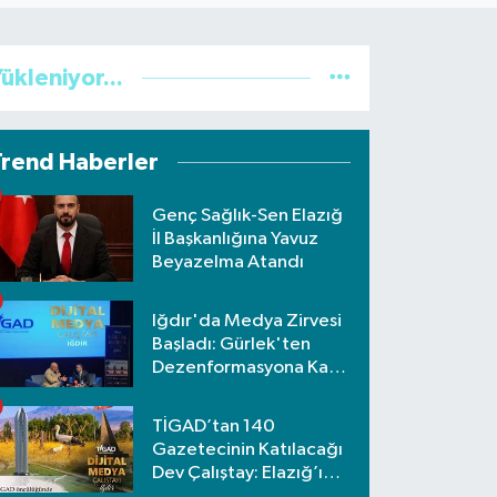
ükleniyor...
Trend Haberler
Genç Sağlık-Sen Elazığ
İl Başkanlığına Yavuz
Beyazelma Atandı
Iğdır'da Medya Zirvesi
Başladı: Gürlek'ten
Dezenformasyona Karşı
Net Uyarı
TİGAD’tan 140
Gazetecinin Katılacağı
Dev Çalıştay: Elazığ’ı
Nafiz Koca Temsil