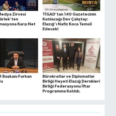
Medya Zirvesi
TİGAD’tan 140 Gazetecinin
Gürlek'ten
Katılacağı Dev Çalıştay:
masyona Karşı Net
Elazığ’ı Nafiz Koca Temsil
Edecek!
 Başkanı Furkan
Bürokratlar ve Diplomatlar
du
Birliği Heyeti Elazığ Dernkleri
Birliği Federasyonu İftar
Programına Katıldı.