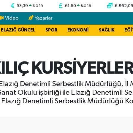
53,39
61,60
6.862,0
%
0.19
%
0.18
Video
Yazarlar
ELAZIĞ GÜNCEL
SPOR
EKONOMİ
SAĞLIK
EĞİ
ILIÇ KURSİYERLE
lazığ Denetimli Serbestlik Müdürlüğü, İl 
anat Okulu işbirliği ile Elazığ Denetimli 
 Elazığ Denetimli Serbestlik Müdürlüğü 