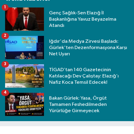
1
Genç Sağlık-Sen Elazığ İl
Başkanlığına Yavuz Beyazelma
Atandı
2
Iğdır'da Medya Zirvesi Başladı:
Gürlek'ten Dezenformasyona Karşı
Net Uyarı
3
TİGAD’tan 140 Gazetecinin
Katılacağı Dev Çalıştay: Elazığ’ı
Nafiz Koca Temsil Edecek!
4
Bakan Gürlek: Yasa, Örgüt
Tamamen Feshedilmeden
Yürürlüğe Girmeyecek