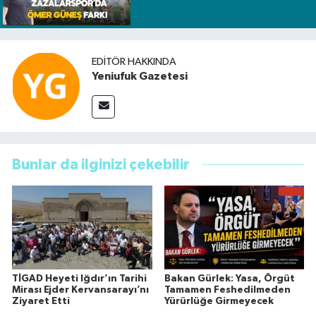
EDITÖR HAKKINDA
Yeniufuk Gazetesi
Bunlar da ilginizi çekebilir
TİGAD Heyeti Iğdır’ın Tarihi
Bakan Gürlek: Yasa, Örgüt
Mirası Ejder Kervansarayı’nı
Tamamen Feshedilmeden
Ziyaret Etti
Yürürlüğe Girmeyecek