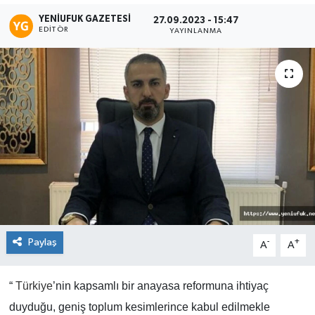
YENIUFUK GAZETESI
27.09.2023 - 15:47
EDITÖR
YAYINLANMA
Paylaş
-
+
A
A
“
Türkiye
’nin kapsamlı bir anayasa reformuna ihtiyaç
duyduğu, geniş toplum kesimlerince kabul edilmekle