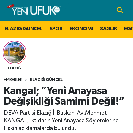
Nöbetçi Eczaneler
ELAZIĞ GÜNCEL
SPOR
EKONOMİ
SAĞLIK
EĞİ
Hava Durumu
Namaz Vakitleri
Trafik Durumu
ELAZIĞ
HABERLER
ELAZIĞ GÜNCEL
Süper Lig Puan Durumu ve Fikstür
Kangal; “Yeni Anayasa
Tüm Manşetler
Değişikliği Samimi Değil!”
DEVA Partisi Elazığ İl Başkanı Av.Mehmet
Son Dakika Haberleri
KANGAL, İktidarın Yeni Anayasa Söylemlerine
İlişkin açıklamalarda bulundu.
Haber Arşivi