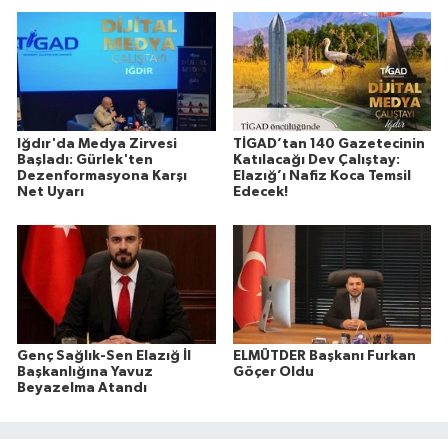
Iğdır'da Medya Zirvesi
TİGAD’tan 140 Gazetecinin
Başladı: Gürlek'ten
Katılacağı Dev Çalıştay:
Dezenformasyona Karşı
Elazığ’ı Nafiz Koca Temsil
Net Uyarı
Edecek!
Genç Sağlık-Sen Elazığ İl
ELMÜTDER Başkanı Furkan
Başkanlığına Yavuz
Göçer Oldu
Beyazelma Atandı