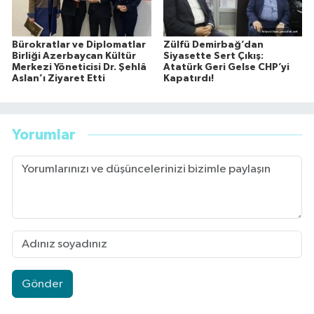
Bürokratlar ve Diplomatlar
Zülfü Demirbağ’dan
Birliği Azerbaycan Kültür
Siyasette Sert Çıkış:
Merkezi Yöneticisi Dr. Şehlâ
Atatürk Geri Gelse CHP’yi
Aslan’ı Ziyaret Etti
Kapatırdı!
Yorumlar
Gönder