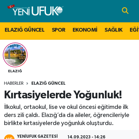
Nöbetçi Eczaneler
ELAZIĞ GÜNCEL
SPOR
EKONOMİ
SAĞLIK
EĞİ
Hava Durumu
Namaz Vakitleri
Trafik Durumu
ELAZIĞ
HABERLER
ELAZIĞ GÜNCEL
Süper Lig Puan Durumu ve Fikstür
Kırtasiyelerde Yoğunluk!
Tüm Manşetler
İlkokul, ortaokul, lise ve okul öncesi eğitimde ilk
ders zili çaldı. Elazığ’da da aileler, öğrencileriyle
Son Dakika Haberleri
birlikte kırtasiyelerde yoğunluk oluşturdu.
Haber Arşivi
YENIUFUK GAZETESI
14.09.2023 - 14:26