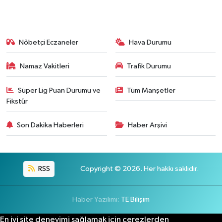
Nöbetçi Eczaneler
Hava Durumu
Namaz Vakitleri
Trafik Durumu
Süper Lig Puan Durumu ve
Tüm Manşetler
Fikstür
Son Dakika Haberleri
Haber Arşivi
RSS
Copyright © 2026. Her hakkı saklıdır.
Haber Yazılımı:
TE Bilişim
En iyi site deneyimi sağlamak için çerezlerden