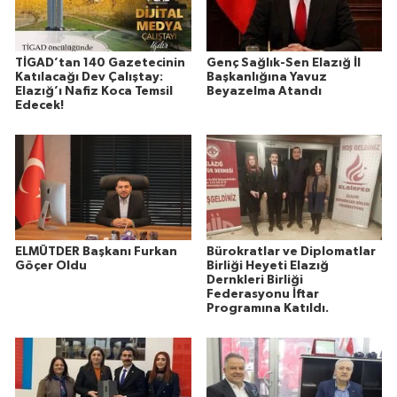
TİGAD’tan 140 Gazetecinin
Genç Sağlık-Sen Elazığ İl
Katılacağı Dev Çalıştay:
Başkanlığına Yavuz
Elazığ’ı Nafiz Koca Temsil
Beyazelma Atandı
Edecek!
ELMÜTDER Başkanı Furkan
Bürokratlar ve Diplomatlar
Göçer Oldu
Birliği Heyeti Elazığ
Dernkleri Birliği
Federasyonu İftar
Programına Katıldı.