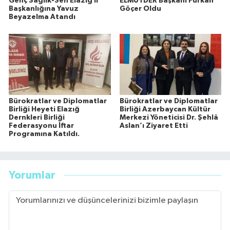
Genç Sağlık-Sen Elazığ İl
ELMÜTDER Başkanı Furkan
Başkanlığına Yavuz
Göçer Oldu
Beyazelma Atandı
Bürokratlar ve Diplomatlar
Bürokratlar ve Diplomatlar
Birliği Heyeti Elazığ
Birliği Azerbaycan Kültür
Dernkleri Birliği
Merkezi Yöneticisi Dr. Şehlâ
Federasyonu İftar
Aslan’ı Ziyaret Etti
Programına Katıldı.
Yorumlar