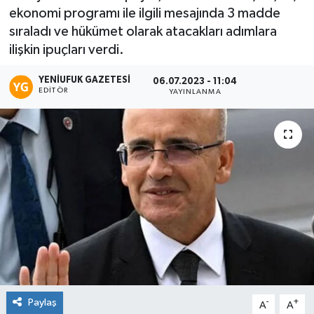
ekonomi programı ile ilgili mesajında 3 madde
sıraladı ve hükümet olarak atacakları adımlara
ilişkin ipuçları verdi.
YENIUFUK GAZETESI
06.07.2023 - 11:04
EDITÖR
YAYINLANMA
Paylaş
-
+
A
A