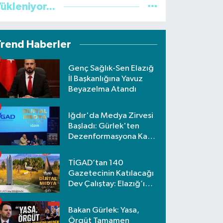
ükleniyor...
Trend Haberler
Genç Sağlık-Sen Elazığ
İl Başkanlığına Yavuz
Beyazelma Atandı
Iğdır'da Medya Zirvesi
Başladı: Gürlek'ten
Dezenformasyona Karşı
Net Uyarı
TİGAD’tan 140
Gazetecinin Katılacağı
Dev Çalıştay: Elazığ’ı
Nafiz Koca Temsil
Edecek!
Bakan Gürlek: Yasa,
Örgüt Tamamen