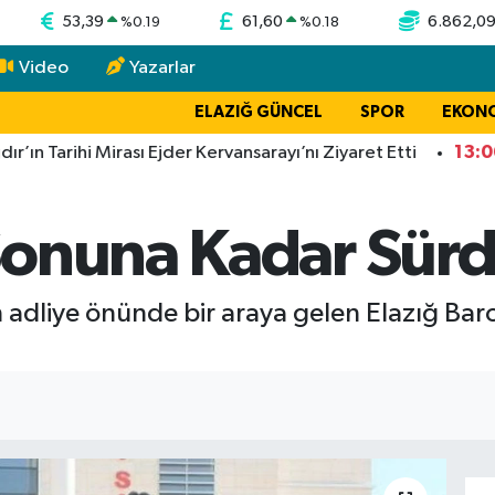
53,39
61,60
6.862,0
%
0.19
%
0.18
Video
Yazarlar
ELAZIĞ GÜNCEL
SPOR
EKON
13:06
arihi Mirası Ejder Kervansarayı’nı Ziyaret Etti
TİGA
onuna Kadar Sürd
 adliye önünde bir araya gelen Elazığ Baro