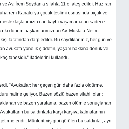
ve Av. İrem Soydan'a silahla 11 el ateş edildi. Haziran
Muharrem Kanalcı'ya çocuk teslimi esnasında bıçak ve
rda meslektaşlarımızın can kaybı yaşamamaları sadece
önceki dönem başkanlarımızdan Av. Mustafa Necmi
i kişi tarafından darp edildi. Bu saydıklarımız, her gün ve
an avukata yönelik şiddetin, yaşam hakkına dönük ve
ç tanesidir.” ifadelerini kullandı .
erdi, “Avukatlar; her geçen gün daha fazla öldürme,
ğduru haline geliyor. Bazen sözlü bazen silahlı olan;
naklanan ve bazen yaralama, bazen ölümle sonuçlanan
Avukatların bu saldırılarla karşı karşıya kalmalarının
etirmeleridir. Münferitmiş gibi görülen bu saldırılar, aynı