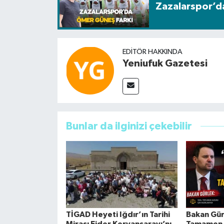
Zazalarspor’d
EDITÖR HAKKINDA
Yeniufuk Gazetesi
Bunlar da ilginizi çekebilir
TİGAD Heyeti Iğdır’ın Tarihi
Bakan Gür