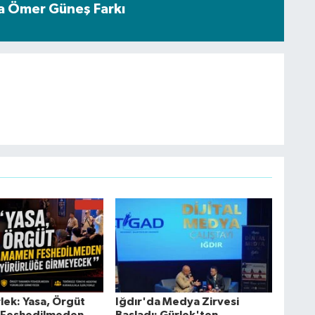
a Ömer Güneş Farkı
lek: Yasa, Örgüt
Iğdır'da Medya Zirvesi