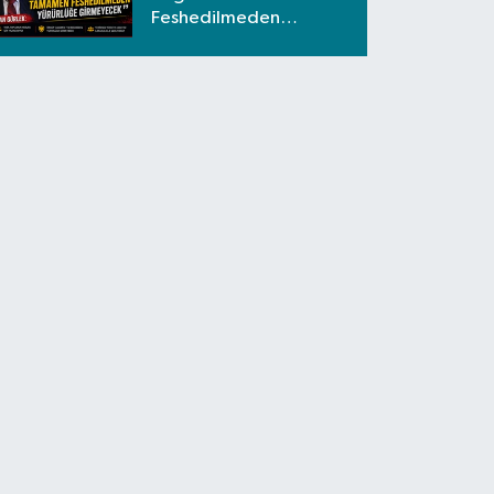
Feshedilmeden
Yürürlüğe Girmeyecek