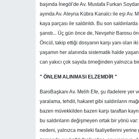
başında İnegöl'de Av. Mustafa Furkan Soydan 
ayında Av. Aleyna Kübra Kanalcı ile eşi Av. 
kaya parçası ile saldırıldı. Bu son saldırıla
şanstı... Üç gün önce de, Nevşehir Barosu 
Öncül, takip ettiği dosyanın karşı yanı olan ik
yaşamın her alanında sistematik halde yaşan
can yakıcı çok sayıda örneğinden yalnızca birka
" ÖNLEM ALINMASI ELZEMDİR "
BaroBaşkanı Av. Melih Efe, şu ifadelere yer v
yaralama, tehdit, hakaret gibi saldırıların ma
bazen müvekkilden bazen karşı taraftan kay
bu saldırıların değişmeyen ortak bir yönü var: 
nedeni, yalnızca mesleki faaliyetlerini yerine g