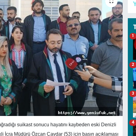
Y
1
2
3
4
ğradığı suikast sonucu hayatını kaybeden eski Denizli
i İcra Müdürü Özcan Çavdar (53) için basın açıklaması