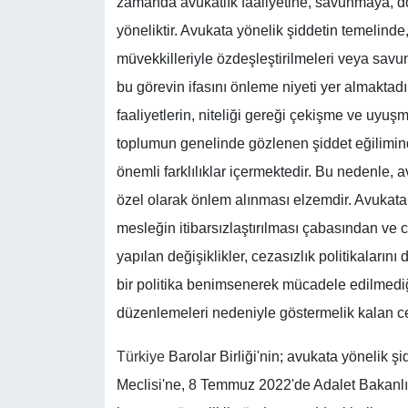
zamanda avukatlık faaliyetine, savunmaya, do
yöneliktir. Avukata yönelik şiddetin temelinde,
müvekkilleriyle özdeşleştirilmeleri veya sav
bu görevin ifasını önleme niyeti yer almaktadı
faaliyetlerin, niteliği gereği çekişme ve uyuşm
toplumun genelinde gözlenen şiddet eğilimin
önemli farklılıklar içermektedir. Bu nedenle, a
özel olarak önlem alınması elzemdir. Avukata 
mesleğin itibarsızlaştırılması çabasından ve ce
yapılan değişiklikler, cezasızlık politikalarını
bir politika benimsenerek mücadele edilmediği
düzenlemeleri nedeniyle göstermelik kalan ce
Türkiye
Barolar Birliği'nin; avukata yönelik şi
Meclisi'ne, 8 Temmuz 2022'de Adalet Bakanlığ