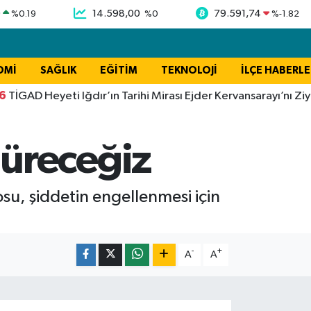
9
14.598,00
79.591,74
%
0.19
%
0
%
-1.82
OMİ
SAĞLIK
EĞİTİM
TEKNOLOJİ
İLÇE HABERLE
D Heyeti Iğdır’ın Tarihi Mirası Ejder Kervansarayı’nı Ziyaret E
üreceğiz
su, şiddetin engellenmesi için
-
+
A
A