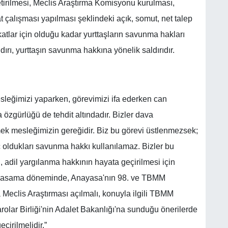
irilmesi, Meclis Araştırma Komisyonu kurulması,
t çalışması yapılması şeklindeki açık, somut, net talep
katlar için olduğu kadar yurttaşların savunma hakları
ırı, yurttaşın savunma hakkına yönelik saldırıdır.
leğimizi yaparken, görevimizi ifa ederken can
 özgürlüğü de tehdit altındadır. Bizler dava
etmek mesleğimizin gereğidir. Biz bu görevi üstlenmezsek;
ç oldukları savunma hakkı kullanılamaz. Bizler bu
l, adil yargılanma hakkının hayata geçirilmesi için
eni yasama döneminde, Anayasa'nın 98. ve TBMM
Meclis Araştırması açılmalı, konuyla ilgili TBMM
olar Birliği'nin Adalet Bakanlığı'na sunduğu önerilerde
çirilmelidir.”