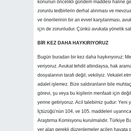
konunun öncelikli gündem maddesi haline get
zorunlu tedbirlerin derhal alınması ve mevzua
ve önerilerinin bir an evvel karşılanması, avu
için de zorunludur. Çünkü avukata yönelik sald
BİR KEZ DAHA HAYKIRIYORUZ
Bugün buradan bir kez daha haykırıyoruz: Mes
veriyoruz. Avukat tehdit altındaysa, hak arama
dosyalarının tarafı değil, vekiliyiz. Vekalet 
adalet işlemez. Bize saldıranların bile muhta
görevi, şu veya bu kişilerin menfaati için deği
yerine getiriyoruz. Acil talebimiz şudur: Y
İçtüzüğü'nün 104. ve 105. maddeleri uyarınca 
Araştırma Komisyonu kurulmalıdır. Türkiye Bar
yer alan gerekli düzenlemeler acilen hayata ge