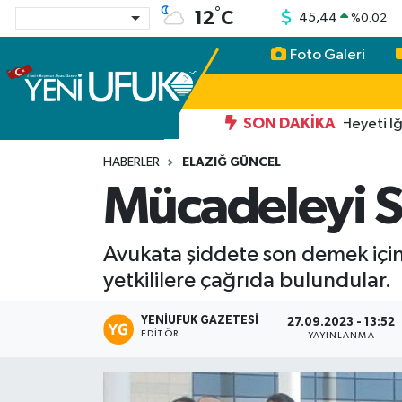
°
12
C
45,44
%
0.02
Foto Galeri
Nöbetçi Eczaneler
Hava Durumu
13:06
SON DAKIKA
TİGAD Heyeti Iğdır’ın T
Namaz Vakitleri
HABERLER
ELAZIĞ GÜNCEL
Mücadeleyi S
Trafik Durumu
Süper Lig Puan Durumu ve Fikstür
Avukata şiddete son demek için
yetkililere çağrıda bulundular.
Tüm Manşetler
YENIUFUK GAZETESI
27.09.2023 - 13:52
EDITÖR
YAYINLANMA
Son Dakika Haberleri
Haber Arşivi