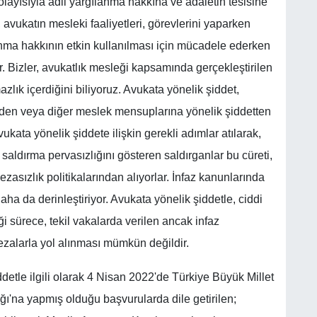
layısıyla adil yargılanma hakkına ve adaletin tesisine
 avukatın mesleki faaliyetleri, görevlerini yaparken
unma hakkının etkin kullanılması için mücadele ederken
r. Bizler, avukatlık mesleği kapsamında gerçekleştirilen
azlık içerdiğini biliyoruz. Avukata yönelik şiddet,
den veya diğer meslek mensuplarına yönelik şiddetten
vukata yönelik şiddete ilişkin gerekli adımlar atılarak,
saldırma pervasızlığını gösteren saldırganlar bu cüreti,
zasızlık politikalarından alıyorlar. İnfaz kanunlarında
 daha da derinleştiriyor. Avukata yönelik şiddetle, ciddi
 sürece, tekil vakalarda verilen ancak infaz
zalarla yol alınması mümkün değildir.
ddetle ilgili olarak 4 Nisan 2022'de Türkiye Büyük Millet
ı'na yapmış olduğu başvurularda dile getirilen;