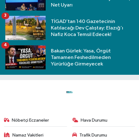
Net Uyarı
3
TİGAD’tan 140 Gazetecinin
Katılacağı Dev Çalıştay: Elazığ’ı
Nafiz Koca Temsil Edecek!
4
Bakan Gürlek: Yasa, Örgüt
Tamamen Feshedilmeden
Yürürlüğe Girmeyecek
Nöbetçi Eczaneler
Hava Durumu
Namaz Vakitleri
Trafik Durumu