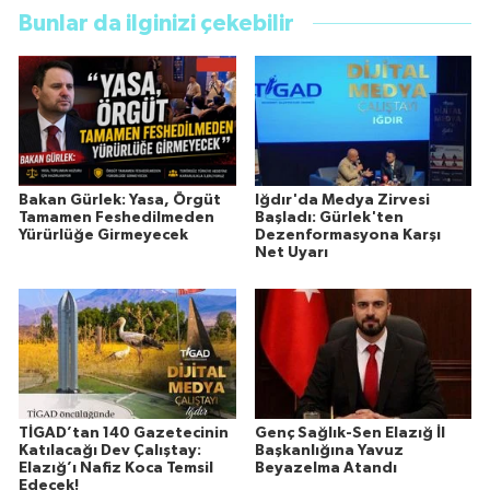
Bunlar da ilginizi çekebilir
Bakan Gürlek: Yasa, Örgüt
Iğdır'da Medya Zirvesi
Tamamen Feshedilmeden
Başladı: Gürlek'ten
Yürürlüğe Girmeyecek
Dezenformasyona Karşı
Net Uyarı
TİGAD’tan 140 Gazetecinin
Genç Sağlık-Sen Elazığ İl
Katılacağı Dev Çalıştay:
Başkanlığına Yavuz
Elazığ’ı Nafiz Koca Temsil
Beyazelma Atandı
Edecek!