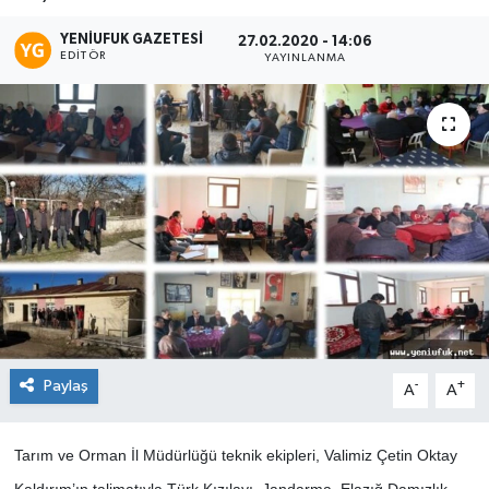
YENIUFUK GAZETESI
27.02.2020 - 14:06
EDITÖR
YAYINLANMA
Paylaş
-
+
A
A
Tarım ve Orman İl Müdürlüğü teknik ekipleri, Valimiz Çetin Oktay
Kaldırım’ın talimatıyla Türk Kızılayı, Jandarma, Elazığ Damızlık