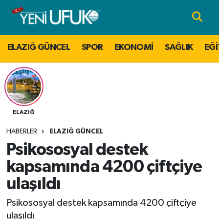
Nöbetçi Eczaneler
ELAZIĞ GÜNCEL
SPOR
EKONOMİ
SAĞLIK
EĞİ
Hava Durumu
Namaz Vakitleri
Trafik Durumu
ELAZIĞ
HABERLER
ELAZIĞ GÜNCEL
Süper Lig Puan Durumu ve Fikstür
Psikososyal destek
Tüm Manşetler
kapsamında 4200 çiftçiye
ulaşıldı
Son Dakika Haberleri
Psikososyal destek kapsamında 4200 çiftçiye
Haber Arşivi
ulaşıldı