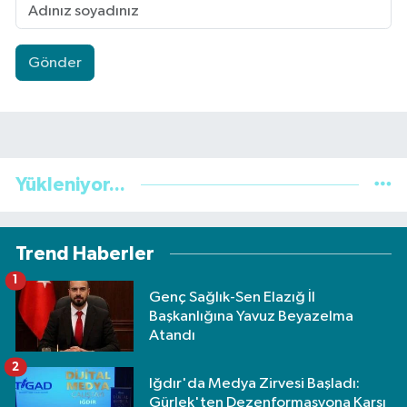
Gönder
Yükleniyor...
Trend Haberler
1
Genç Sağlık-Sen Elazığ İl
Başkanlığına Yavuz Beyazelma
Atandı
2
Iğdır'da Medya Zirvesi Başladı:
Gürlek'ten Dezenformasyona Karşı