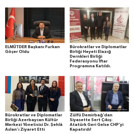
ELMÜTDER Başkanı Furkan
Bürokratlar ve Diplomatlar
Göçer Oldu
Birliği Heyeti Elazığ
Dernkleri Birliği
Federasyonu İftar
Programına Katıldı.
Bürokratlar ve Diplomatlar
Zülfü Demirbağ’dan
Birliği Azerbaycan Kültür
Siyasette Sert Çıkış:
Merkezi Yöneticisi Dr. Şehlâ
Atatürk Geri Gelse CHP’yi
Aslan’ı Ziyaret Etti
Kapatırdı!