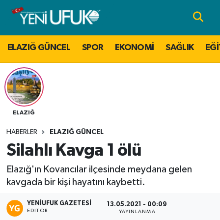
Nöbetçi Eczaneler
ELAZIĞ GÜNCEL
SPOR
EKONOMİ
SAĞLIK
EĞİ
Hava Durumu
Namaz Vakitleri
Trafik Durumu
ELAZIĞ
HABERLER
ELAZIĞ GÜNCEL
Süper Lig Puan Durumu ve Fikstür
Silahlı Kavga 1 ölü
Tüm Manşetler
Elazığ'ın Kovancılar ilçesinde meydana gelen
kavgada bir kişi hayatını kaybetti.
Son Dakika Haberleri
YENIUFUK GAZETESI
13.05.2021 - 00:09
EDITÖR
Haber Arşivi
YAYINLANMA