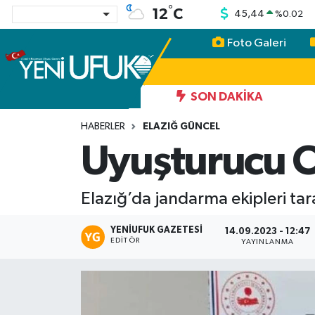
°
12
C
45,44
%
0.02
Foto Galeri
Nöbetçi Eczaneler
Hava Durumu
SON DAKIKA
Namaz Vakitleri
HABERLER
ELAZIĞ GÜNCEL
Uyuşturucu O
Trafik Durumu
Elazığ’da jandarma ekipleri ta
Süper Lig Puan Durumu ve Fikstür
YENIUFUK GAZETESI
Tüm Manşetler
14.09.2023 - 12:47
EDITÖR
YAYINLANMA
Son Dakika Haberleri
Haber Arşivi