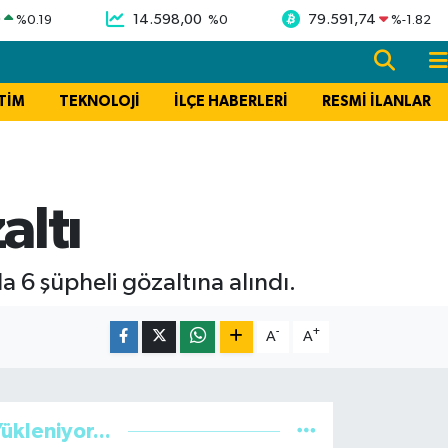
9
14.598,00
79.591,74
%
0.19
%
0
%
-1.82
TİM
TEKNOLOJİ
İLÇE HABERLERİ
RESMİ İLANLAR
altı
 6 şüpheli gözaltına alındı.
-
+
A
A
ükleniyor...