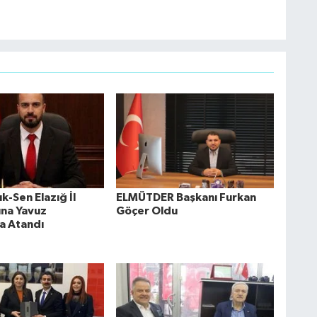
k-Sen Elazığ İl
ELMÜTDER Başkanı Furkan
ına Yavuz
Göçer Oldu
a Atandı