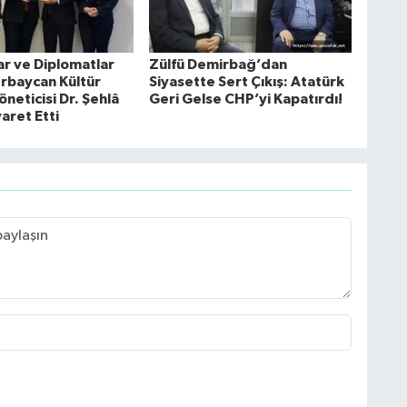
ar ve Diplomatlar
Zülfü Demirbağ’dan
erbaycan Kültür
Siyasette Sert Çıkış: Atatürk
neticisi Dr. Şehlâ
Geri Gelse CHP’yi Kapatırdı!
yaret Etti