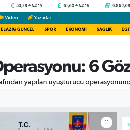
53,39
61,60
6.862,0
%
0.19
%
0.18
Video
Yazarlar
ELAZIĞ GÜNCEL
SPOR
EKONOMİ
SAĞLIK
EĞİ
perasyonu: 6 Göz
rafından yapılan uyuşturucu operasyonunda
Y