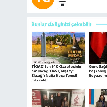
Bunlar da ilginizi çekebilir
TİGAD’tan 140 Gazetecinin
Genç Sağlı
Katılacağı Dev Çalıştay:
Başkanlığ
Elazığ’ı Nafiz Koca Temsil
Beyazelm
Edecek!