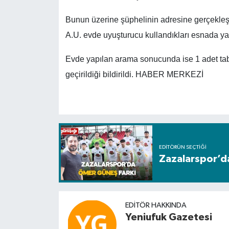
Bunun üzerine şüphelinin adresine gerçekleşti
A.U. evde uyuşturucu kullandıkları esnada ya
Evde yapılan arama sonucunda ise 1 adet ta
geçirildiği bildirildi. HABER MERKEZİ
EDITÖRÜN SEÇTIĞI
Zazalarspor’d
EDITÖR HAKKINDA
Yeniufuk Gazetesi