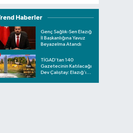
Trend Haberler
Genç Sağlık-Sen Elazığ
İl Başkanlığına Yavuz
Beyazelma Atandı
TİGAD’tan 140
Gazetecinin Katılacağı
Dev Çalıştay: Elazığ’ı
Nafiz Koca Temsil
Edecek!