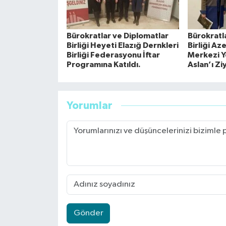
Bürokratlar ve Diplomatlar
Bürokratl
Birliği Heyeti Elazığ Dernkleri
Birliği Az
Birliği Federasyonu İftar
Merkezi Yö
Programına Katıldı.
Aslan’ı Zi
Yorumlar
Gönder