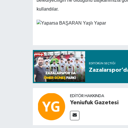
belediyeciliğin ne olduğunu başkanımızla gör
kullandılar.
EDITÖRÜN SEÇTIĞI
Zazalarspor’d
EDITÖR HAKKINDA
Yeniufuk Gazetesi