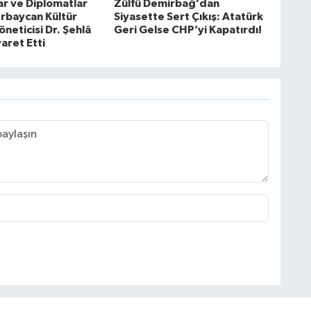
ar ve Diplomatlar
Zülfü Demirbağ’dan
erbaycan Kültür
Siyasette Sert Çıkış: Atatürk
neticisi Dr. Şehlâ
Geri Gelse CHP’yi Kapatırdı!
yaret Etti