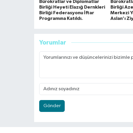
Bürokratlar ve Diplomatlar
Bürokratl
Birliği Heyeti Elazığ Dernkleri
Birliği Az
Birliği Federasyonu İftar
Merkezi Yö
Programına Katıldı.
Aslan’ı Zi
Yorumlar
Gönder