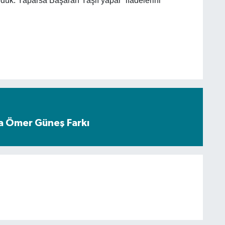
dük. Yaparsa Başaran Yaşlı yapar” ifadelerini
a Ömer Güneş Farkı