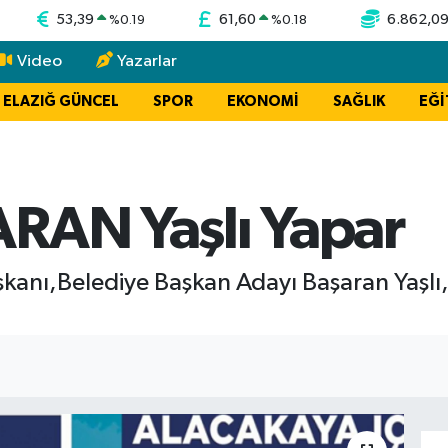
53,39
61,60
6.862,0
%
0.19
%
0.18
Video
Yazarlar
ELAZIĞ GÜNCEL
SPOR
EKONOMİ
SAĞLIK
EĞİ
RAN Yaşlı Yapar
şkanı,Belediye Başkan Adayı Başaran Yaşlı,