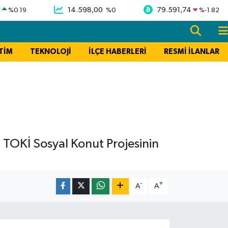
9
14.598,00
79.591,74
%
0.19
%
0
%
-1.82
TİM
TEKNOLOJİ
İLÇE HABERLERİ
RESMİ İLANLAR
 TOKİ Sosyal Konut Projesinin
-
+
A
A