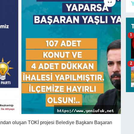
Y
1
2
andan oluşan TOKİ projesi
Belediye
Başkanı Başaran