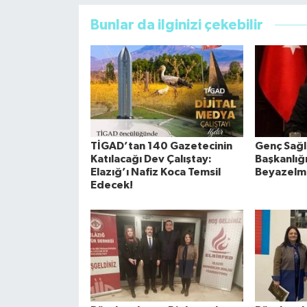
Bunlar da ilginizi çekebilir
TİGAD’tan 140 Gazetecinin
Genç Sağlı
Katılacağı Dev Çalıştay:
Başkanlığ
Elazığ’ı Nafiz Koca Temsil
Beyazelm
Edecek!