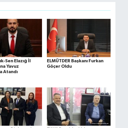
k-Sen Elazığ İl
ELMÜTDER Başkanı Furkan
ına Yavuz
Göçer Oldu
a Atandı