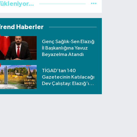
ükleniyor...
Trend Haberler
Genç Sağlık-Sen Elazığ
İl Başkanlığına Yavuz
Beyazelma Atandı
TİGAD’tan 140
Gazetecinin Katılacağı
Dev Çalıştay: Elazığ’ı
Nafiz Koca Temsil
Edecek!