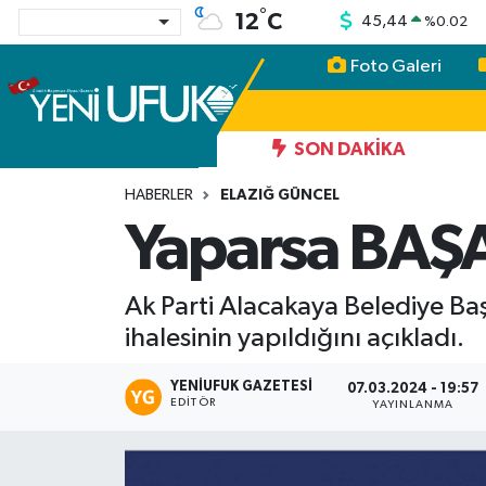
°
12
C
45,44
%
0.02
Foto Galeri
Nöbetçi Eczaneler
Hava Durumu
SON DAKIKA
Namaz Vakitleri
HABERLER
ELAZIĞ GÜNCEL
Yaparsa BAŞA
Trafik Durumu
Ak Parti Alacakaya Belediye Ba
Süper Lig Puan Durumu ve Fikstür
ihalesinin yapıldığını açıkladı.
Tüm Manşetler
YENIUFUK GAZETESI
07.03.2024 - 19:57
EDITÖR
YAYINLANMA
Son Dakika Haberleri
Haber Arşivi