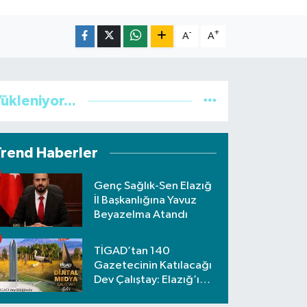
-
+
A
A
ükleniyor...
Trend Haberler
Genç Sağlık-Sen Elazığ
İl Başkanlığına Yavuz
Beyazelma Atandı
TİGAD’tan 140
Gazetecinin Katılacağı
Dev Çalıştay: Elazığ’ı
Nafiz Koca Temsil