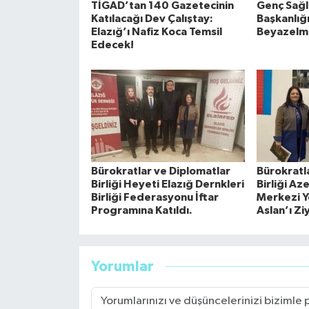
TİGAD’tan 140 Gazetecinin
Genç Sağlı
Katılacağı Dev Çalıştay:
Başkanlığ
Elazığ’ı Nafiz Koca Temsil
Beyazelm
Edecek!
Bürokratlar ve Diplomatlar
Bürokratl
Birliği Heyeti Elazığ Dernkleri
Birliği Az
Birliği Federasyonu İftar
Merkezi Yö
Programına Katıldı.
Aslan’ı Zi
Yorumlar