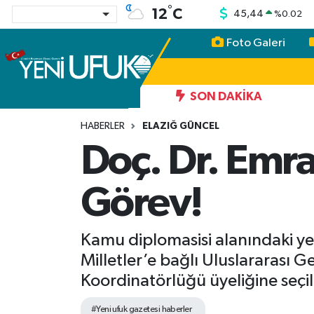
°
12
C
45,44
%
0.02
Foto Galeri
Nöbetçi Eczaneler
Hava Durumu
SON DAKIKA
Namaz Vakitleri
HABERLER
ELAZIĞ GÜNCEL
Doç. Dr. Emra
Trafik Durumu
Görev!
Süper Lig Puan Durumu ve Fikstür
Tüm Manşetler
Kamu diplomasisi alanındaki ye
Milletler’e bağlı Uluslararası 
Son Dakika Haberleri
Koordinatörlüğü üyeliğine seçil
Haber Arşivi
#Yeni ufuk gazetesi haberler