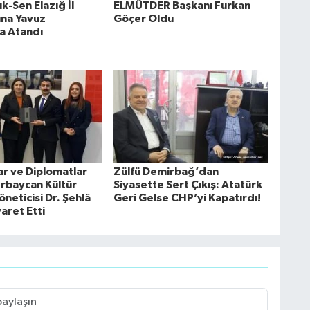
k-Sen Elazığ İl
ELMÜTDER Başkanı Furkan
ına Yavuz
Göçer Oldu
a Atandı
ar ve Diplomatlar
Zülfü Demirbağ’dan
erbaycan Kültür
Siyasette Sert Çıkış: Atatürk
neticisi Dr. Şehlâ
Geri Gelse CHP’yi Kapatırdı!
yaret Etti