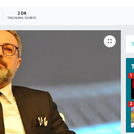
2 DK
OKUNMA SÜRESI
Y
1
2