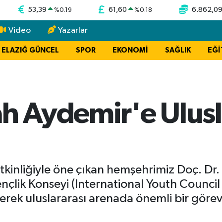
53,39
61,60
6.862,0
%
0.19
%
0.18
Video
Yazarlar
ELAZIĞ GÜNCEL
SPOR
EKONOMİ
SAĞLIK
EĞİ
h Aydemir'e Ulusl
tkinliğiyle öne çıkan hemşehrimiz Doç. Dr.
Gençlik Konseyi (International Youth Counci
erek uluslararası arenada önemli bir görev