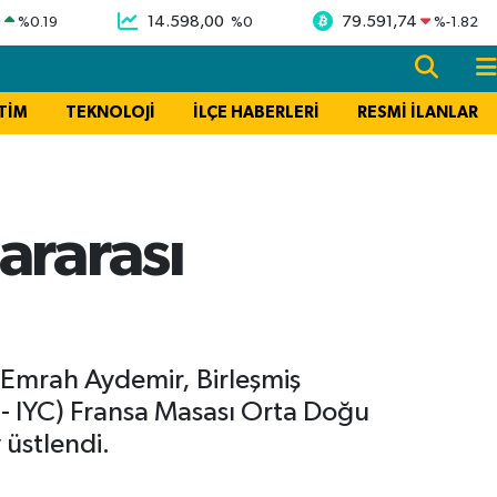
9
14.598,00
79.591,74
%
0.19
%
0
%
-1.82
TİM
TEKNOLOJİ
İLÇE HABERLERİ
RESMİ İLANLAR
ararası
 Emrah Aydemir, Birleşmiş
l - IYC) Fransa Masası Orta Doğu
 üstlendi.