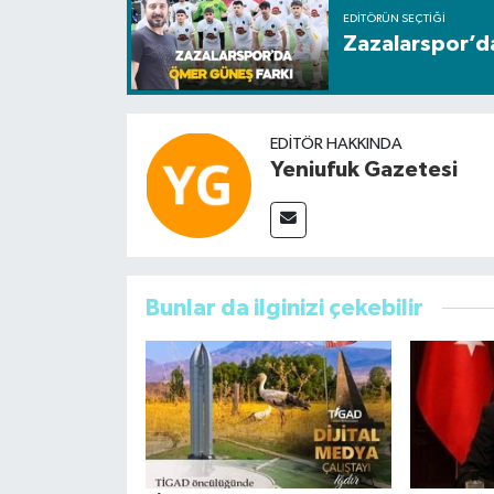
EDITÖRÜN SEÇTIĞI
Zazalarspor’d
EDITÖR HAKKINDA
Yeniufuk Gazetesi
Bunlar da ilginizi çekebilir