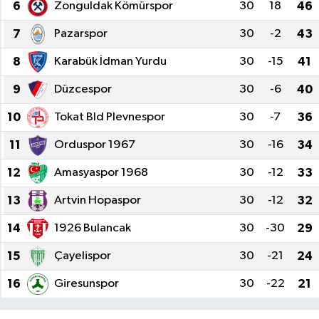
6
Zonguldak Kömürspor
30
18
46
7
Pazarspor
30
-2
43
8
Karabük İdman Yurdu
30
-15
41
9
Düzcespor
30
-6
40
10
Tokat Bld Plevnespor
30
-7
36
11
Orduspor 1967
30
-16
34
12
Amasyaspor 1968
30
-12
33
13
Artvin Hopaspor
30
-12
32
14
1926 Bulancak
30
-30
29
15
Çayelispor
30
-21
24
16
Giresunspor
30
-22
21