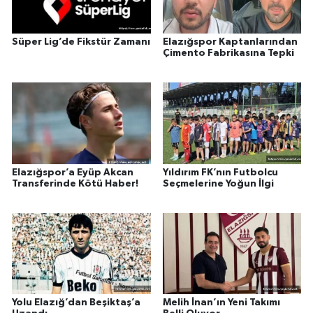
Süper Lig’de Fikstür Zamanı
Elazığspor Kaptanlarından
Çimento Fabrikasına Tepki
Elazığspor’a Eyüp Akcan
Yıldırım FK’nın Futbolcu
Transferinde Kötü Haber!
Seçmelerine Yoğun İlgi
Yolu Elazığ’dan Beşiktaş’a
Melih İnan’ın Yeni Takımı