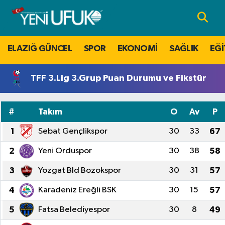
Nöbetçi Eczaneler
ELAZIĞ GÜNCEL
SPOR
EKONOMİ
SAĞLIK
EĞİ
Hava Durumu
TFF 3.Lig 3.Grup Puan Durumu ve Fikstür
Namaz Vakitleri
#
Takım
O
Av
P
Trafik Durumu
1
Sebat Gençlikspor
30
33
67
Süper Lig Puan Durumu ve Fikstür
2
Yeni Orduspor
30
38
58
Tüm Manşetler
3
Yozgat Bld Bozokspor
30
31
57
4
Karadeniz Ereğli BSK
30
15
57
Son Dakika Haberleri
5
Fatsa Belediyespor
30
8
49
Haber Arşivi