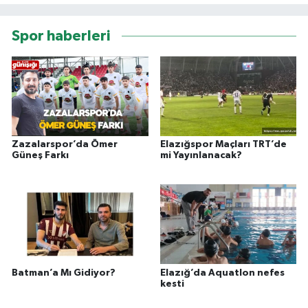
Spor haberleri
Zazalarspor’da Ömer
Elazığspor Maçları TRT’de
Güneş Farkı
mi Yayınlanacak?
Batman’a Mı Gidiyor?
Elazığ’da Aquatlon nefes
kesti