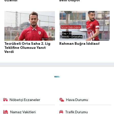
Uzandı
Belli Oluyor
Tecrübeli Orta Saha 2. Lig
Rahman Buğra İddiası!
Teklifine Olumsuz Yanıt
Verdi
Nöbetçi Eczaneler
Hava Durumu
Namaz Vakitleri
Trafik Durumu