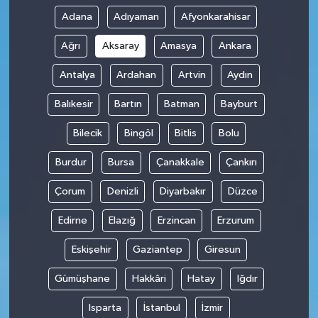
Adana
Adıyaman
Afyonkarahisar
Ağrı
Aksaray
Amasya
Ankara
Antalya
Ardahan
Artvin
Aydın
Balıkesir
Bartın
Batman
Bayburt
Bilecik
Bingöl
Bitlis
Bolu
Burdur
Bursa
Çanakkale
Çankırı
Çorum
Denizli
Diyarbakır
Düzce
Edirne
Elazığ
Erzincan
Erzurum
Eskişehir
Gaziantep
Giresun
Gümüşhane
Hakkâri
Hatay
Iğdır
Isparta
İstanbul
İzmir