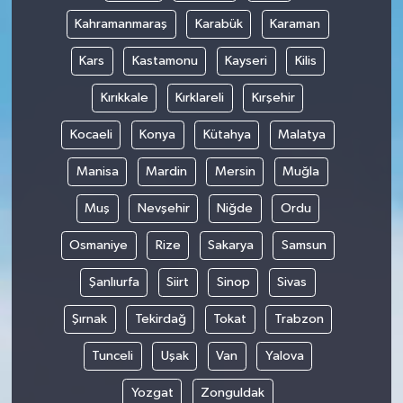
Kahramanmaraş
Karabük
Karaman
Kars
Kastamonu
Kayseri
Kilis
Kırıkkale
Kırklareli
Kırşehir
Kocaeli
Konya
Kütahya
Malatya
Manisa
Mardin
Mersin
Muğla
Muş
Nevşehir
Niğde
Ordu
Osmaniye
Rize
Sakarya
Samsun
Şanlıurfa
Siirt
Sinop
Sivas
Şırnak
Tekirdağ
Tokat
Trabzon
Tunceli
Uşak
Van
Yalova
Yozgat
Zonguldak