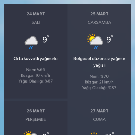
24 MART
25 MART
SALI
ÇARŞAMBA
°
°
9
9
Orta kuvvetli yağmurlu
Bölgesel düzensiz yağmur
yağışlı
Nem: %66
Rüzgar: 10 km/h
Nem: %70
Yağış Olasılığı: %87
Rüzgar: 21 km/h
Yağış Olasılığı: %87
26 MART
27 MART
PERŞEMBE
CUMA
°
°