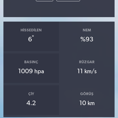
HISSEDILEN
NEM
°
6
%93
BASINÇ
RÜZGAR
1009
11
hpa
km/s
ÇIY
GÖRÜŞ
4.2
10
km