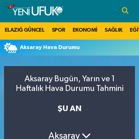
Nöbetçi Eczaneler
ELAZIĞ GÜNCEL
SPOR
EKONOMİ
SAĞLIK
EĞİ
Hava Durumu
Aksaray Hava Durumu
Namaz Vakitleri
Trafik Durumu
Aksaray Bugün, Yarın ve 1
Süper Lig Puan Durumu ve Fikstür
Haftalık Hava Durumu Tahmini
Tüm Manşetler
ŞU AN
Son Dakika Haberleri
Aksaray
Haber Arşivi