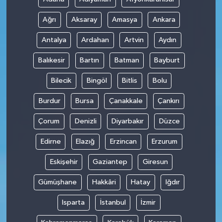
Ağrı
Aksaray
Amasya
Ankara
Antalya
Ardahan
Artvin
Aydın
Balıkesir
Bartın
Batman
Bayburt
Bilecik
Bingöl
Bitlis
Bolu
Burdur
Bursa
Çanakkale
Çankırı
Çorum
Denizli
Diyarbakır
Düzce
Edirne
Elazığ
Erzincan
Erzurum
Eskişehir
Gaziantep
Giresun
Gümüşhane
Hakkâri
Hatay
Iğdır
Isparta
İstanbul
İzmir