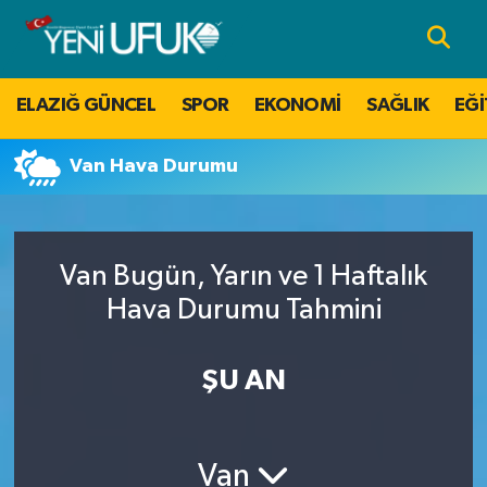
Nöbetçi Eczaneler
ELAZIĞ GÜNCEL
SPOR
EKONOMİ
SAĞLIK
EĞİ
Hava Durumu
Van Hava Durumu
Namaz Vakitleri
Trafik Durumu
Van Bugün, Yarın ve 1 Haftalık
Süper Lig Puan Durumu ve Fikstür
Hava Durumu Tahmini
Tüm Manşetler
ŞU AN
Son Dakika Haberleri
Van
Haber Arşivi