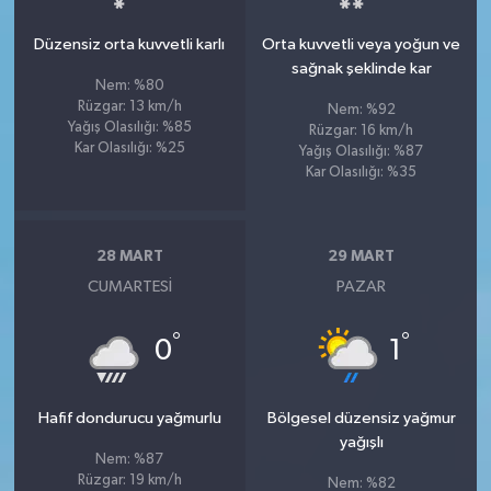
Düzensiz orta kuvvetli karlı
Orta kuvvetli veya yoğun ve
sağnak şeklinde kar
Nem: %80
Rüzgar: 13 km/h
Nem: %92
Yağış Olasılığı: %85
Rüzgar: 16 km/h
Kar Olasılığı: %25
Yağış Olasılığı: %87
Kar Olasılığı: %35
28 MART
29 MART
CUMARTESI
PAZAR
°
°
0
1
Hafif dondurucu yağmurlu
Bölgesel düzensiz yağmur
yağışlı
Nem: %87
Rüzgar: 19 km/h
Nem: %82