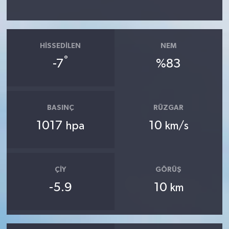
HISSEDILEN
NEM
°
-7
%83
BASINÇ
RÜZGAR
1017
10
hpa
km/s
ÇIY
GÖRÜŞ
-5.9
10
km