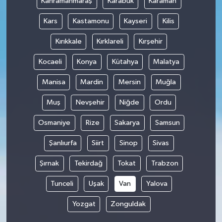
Kahramanmaraş
Karabük
Karaman
Kars
Kastamonu
Kayseri
Kilis
Kırıkkale
Kırklareli
Kırşehir
Kocaeli
Konya
Kütahya
Malatya
Manisa
Mardin
Mersin
Muğla
Muş
Nevşehir
Niğde
Ordu
Osmaniye
Rize
Sakarya
Samsun
Şanlıurfa
Siirt
Sinop
Sivas
Şırnak
Tekirdağ
Tokat
Trabzon
Tunceli
Uşak
Van
Yalova
Yozgat
Zonguldak