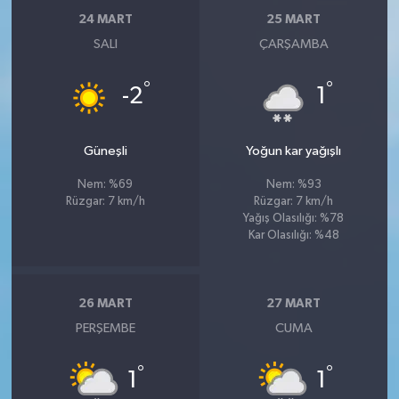
24 MART
25 MART
SALI
ÇARŞAMBA
°
°
-2
1
Güneşli
Yoğun kar yağışlı
Nem: %69
Nem: %93
Rüzgar: 7 km/h
Rüzgar: 7 km/h
Yağış Olasılığı: %78
Kar Olasılığı: %48
26 MART
27 MART
PERŞEMBE
CUMA
°
°
1
1