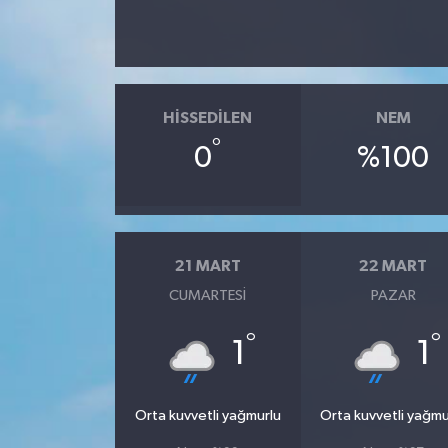
HISSEDILEN
NEM
°
0
%100
21 MART
22 MART
CUMARTESI
PAZAR
°
°
1
1
Orta kuvvetli yağmurlu
Orta kuvvetli yağmu