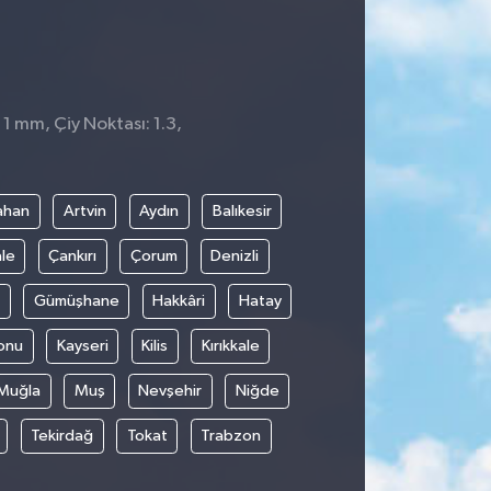
 1 mm, Çiy Noktası: 1.3,
ahan
Artvin
Aydın
Balıkesir
le
Çankırı
Çorum
Denizli
Gümüşhane
Hakkâri
Hatay
onu
Kayseri
Kilis
Kırıkkale
Muğla
Muş
Nevşehir
Niğde
Tekirdağ
Tokat
Trabzon