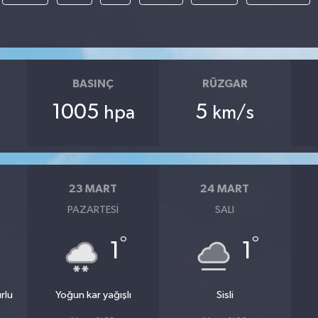
BASINÇ
RÜZGAR
1005
5
hpa
km/s
23 MART
24 MART
PAZARTESI
SALI
°
°
1
1
rlu
Yoğun kar yağışlı
Sisli