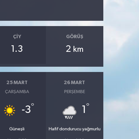
ÇIY
GÖRÜŞ
1.3
2
km
25 MART
26 MART
ÇARŞAMBA
PERŞEMBE
°
°
-3
1
Güneşli
Hafif dondurucu yağmurlu