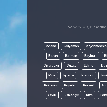
Nem: %100, Hissedilen 
Adana
Adıyaman
Afyonkarahis
Bartın
Batman
Bayburt
Bi
Diyarbakır
Düzce
Edirne
Elaz
Iğdır
Isparta
İstanbul
İzmi
Kırklareli
Kırşehir
Kocaeli
Ko
Ordu
Osmaniye
Rize
Sak