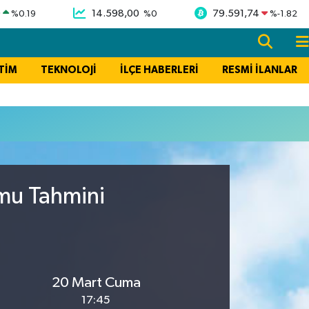
9
14.598,00
79.591,74
%
0.19
%
0
%
-1.82
TİM
TEKNOLOJİ
İLÇE HABERLERİ
RESMİ İLANLAR
umu Tahmini
20 Mart Cuma
17:45