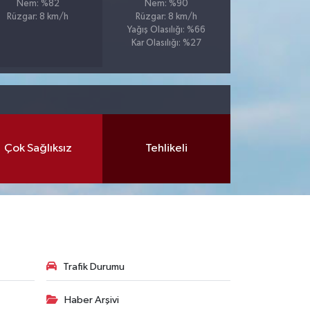
Nem: %82
Nem: %90
Rüzgar: 8 km/h
Rüzgar: 8 km/h
Yağış Olasılığı: %66
Kar Olasılığı: %27
Çok Sağlıksız
Tehlikeli
Trafik Durumu
Haber Arşivi