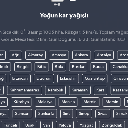
Yoğun kar yağışlı
°
Sıcaklık: 0
, Basınç: 1005 hPa, Rüzgar: 5 km/s, Toplam Yağış:
Görüş Mesafesi: 2 km, Gün Doğumu: 6:23, Gün Batımı: 18:31
ar
Ağrı
Aksaray
Amasya
Ankara
Antalya
Ard
lecik
Bingöl
Bitlis
Bolu
Burdur
Bursa
Çanakka
ığ
Erzincan
Erzurum
Eskişehir
Gaziantep
Giresun
r
Kahramanmaraş
Karabük
Karaman
Kars
Kastam
nya
Kütahya
Malatya
Manisa
Mardin
Mersin
arya
Samsun
Şanlıurfa
Siirt
Sinop
Sivas
Şırnak
Tunceli
Uşak
Van
Yalova
Yozgat
Zonguldak