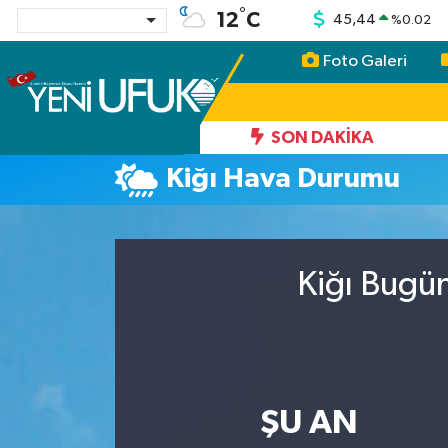
°
12
C
45,44
%
0.02
Foto Galeri
Nöbetçi Eczaneler
Hava Durumu
SON DAKIKA
Kiğı Hava Durumu
Namaz Vakitleri
Trafik Durumu
Kiğı Bugün
Süper Lig Puan Durumu ve Fikstür
Tüm Manşetler
Son Dakika Haberleri
ŞU AN
Haber Arşivi