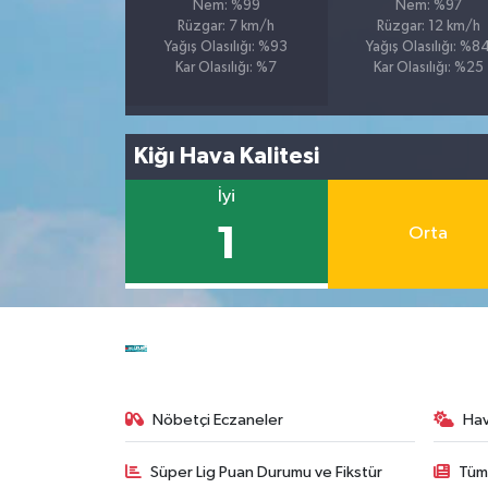
Nem: %99
Nem: %97
Rüzgar: 7 km/h
Rüzgar: 12 km/h
Yağış Olasılığı: %93
Yağış Olasılığı: %8
Kar Olasılığı: %7
Kar Olasılığı: %25
Kiğı Hava Kalitesi
İyi
1
Orta
Nöbetçi Eczaneler
Ha
Süper Lig Puan Durumu ve Fikstür
Tüm