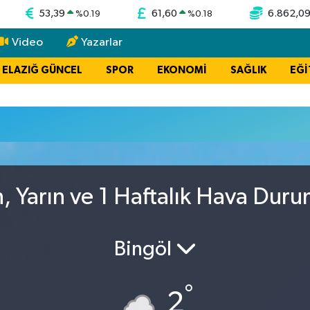
53,39
61,60
6.862,0
%
0.19
%
0.18
Video
Yazarlar
ELAZIĞ GÜNCEL
SPOR
EKONOMİ
SAĞLIK
EĞİ
, Yarın ve 1 Haftalık Hava Dur
Bingöl
°
2