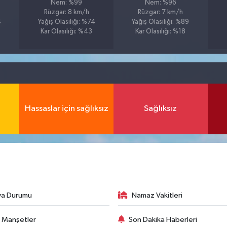
Nem: %99
Nem: %96
Rüzgar: 8 km/h
Rüzgar: 7 km/h
4
Yağış Olasılığı: %74
Yağış Olasılığı: %89
Kar Olasılığı: %43
Kar Olasılığı: %18
Hassaslar için sağlıksız
Sağlıksız
va Durumu
Namaz Vakitleri
 Manşetler
Son Dakika Haberleri