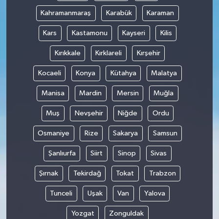
Kahramanmaraş
Karabük
Karaman
Kars
Kastamonu
Kayseri
Kilis
Kırıkkale
Kırklareli
Kırşehir
Kocaeli
Konya
Kütahya
Malatya
Manisa
Mardin
Mersin
Muğla
Muş
Nevşehir
Niğde
Ordu
Osmaniye
Rize
Sakarya
Samsun
Şanlıurfa
Siirt
Sinop
Sivas
Şırnak
Tekirdağ
Tokat
Trabzon
Tunceli
Uşak
Van
Yalova
Yozgat
Zonguldak