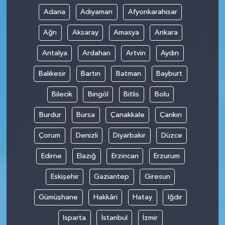
Adana
Adıyaman
Afyonkarahisar
Ağrı
Aksaray
Amasya
Ankara
Antalya
Ardahan
Artvin
Aydın
Balıkesir
Bartın
Batman
Bayburt
Bilecik
Bingöl
Bitlis
Bolu
Burdur
Bursa
Çanakkale
Çankırı
Çorum
Denizli
Diyarbakır
Düzce
Edirne
Elazığ
Erzincan
Erzurum
Eskişehir
Gaziantep
Giresun
Gümüşhane
Hakkâri
Hatay
Iğdır
Isparta
İstanbul
İzmir