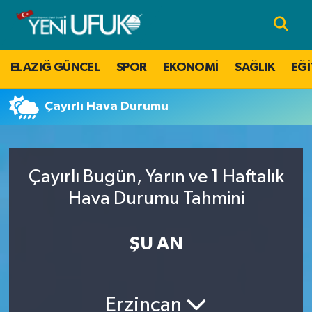
Nöbetçi Eczaneler
ELAZIĞ GÜNCEL
SPOR
EKONOMİ
SAĞLIK
EĞİ
Hava Durumu
Çayırlı Hava Durumu
Namaz Vakitleri
Trafik Durumu
Çayırlı Bugün, Yarın ve 1 Haftalık
Süper Lig Puan Durumu ve Fikstür
Hava Durumu Tahmini
Tüm Manşetler
ŞU AN
Son Dakika Haberleri
Erzincan
Haber Arşivi