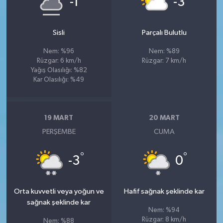
-1
-3
Sisli
Parçalı Bulutlu
Nem: %96
Nem: %89
Rüzgar: 6 km/h
Rüzgar: 7 km/h
Yağış Olasılığı: %82
Kar Olasılığı: %49
19 MART
20 MART
PERŞEMBE
CUMA
°
°
-3
0
Orta kuvvetli veya yoğun ve
Hafif sağnak şeklinde kar
sağnak şeklinde kar
Nem: %94
Rüzgar: 8 km/h
Nem: %88