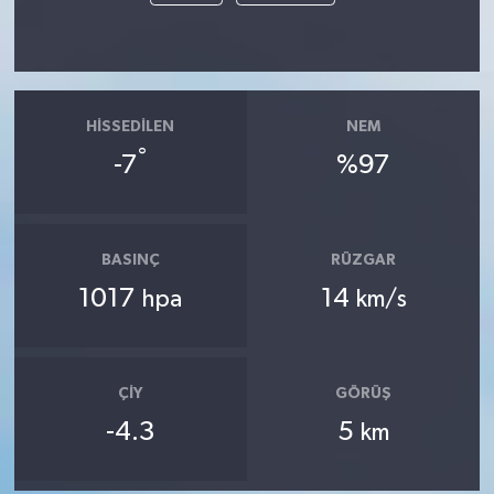
HISSEDILEN
NEM
°
-7
%97
BASINÇ
RÜZGAR
1017
14
hpa
km/s
ÇIY
GÖRÜŞ
-4.3
5
km