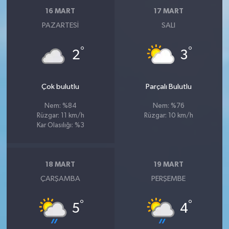
16 MART
17 MART
PAZARTESI
SALI
°
°
2
3
Çok bulutlu
Parçalı Bulutlu
Nem: %84
Nem: %76
Rüzgar: 11 km/h
Rüzgar: 10 km/h
Kar Olasılığı: %3
18 MART
19 MART
ÇARŞAMBA
PERŞEMBE
°
°
5
4