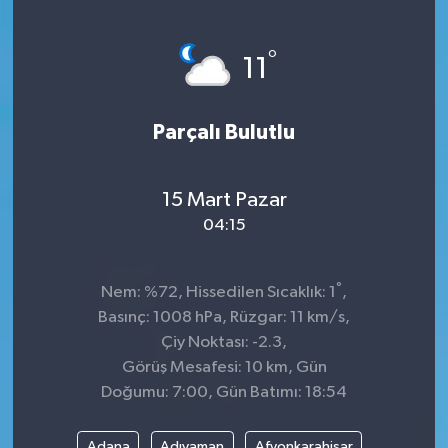
°
11
Parçalı Bulutlu
15 Mart Pazar
04:15
°
Nem: %72, Hissedilen Sıcaklık: 1
,
Basınç: 1008 hPa, Rüzgar: 11 km/s,
Çiy Noktası: -2.3,
Görüş Mesafesi: 10 km, Gün
Doğumu: 7:00, Gün Batımı: 18:54
Adana
Adıyaman
Afyonkarahisar