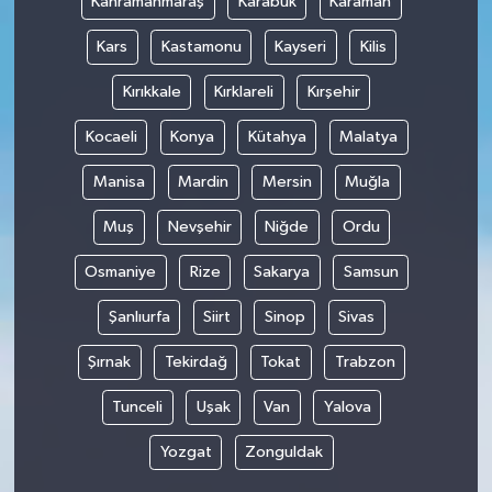
Kahramanmaraş
Karabük
Karaman
Kars
Kastamonu
Kayseri
Kilis
Kırıkkale
Kırklareli
Kırşehir
Kocaeli
Konya
Kütahya
Malatya
Manisa
Mardin
Mersin
Muğla
Muş
Nevşehir
Niğde
Ordu
Osmaniye
Rize
Sakarya
Samsun
Şanlıurfa
Siirt
Sinop
Sivas
Şırnak
Tekirdağ
Tokat
Trabzon
Tunceli
Uşak
Van
Yalova
Yozgat
Zonguldak