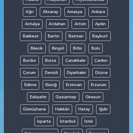
Ağrı
Aksaray
Amasya
Ankara
Antalya
Ardahan
Artvin
Aydın
Balıkesir
Bartın
Batman
Bayburt
Bilecik
Bingöl
Bitlis
Bolu
Burdur
Bursa
Çanakkale
Çankırı
Çorum
Denizli
Diyarbakır
Düzce
Edirne
Elazığ
Erzincan
Erzurum
Eskişehir
Gaziantep
Giresun
Gümüşhane
Hakkâri
Hatay
Iğdır
Isparta
İstanbul
İzmir