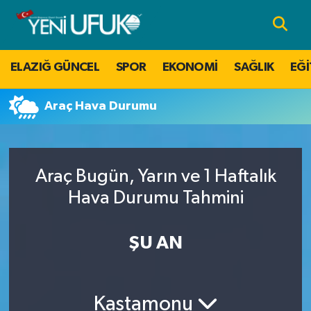
Nöbetçi Eczaneler
ELAZIĞ GÜNCEL
SPOR
EKONOMİ
SAĞLIK
EĞİ
Hava Durumu
Araç Hava Durumu
Namaz Vakitleri
Trafik Durumu
Araç Bugün, Yarın ve 1 Haftalık
Süper Lig Puan Durumu ve Fikstür
Hava Durumu Tahmini
Tüm Manşetler
ŞU AN
Son Dakika Haberleri
Kastamonu
Haber Arşivi