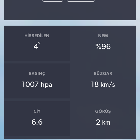
HISSEDILEN
NEM
°
4
%96
BASINÇ
RÜZGAR
1007
18
hpa
km/s
ÇIY
GÖRÜŞ
6.6
2
km