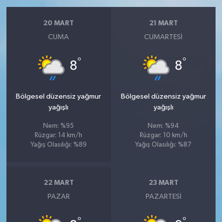
20 MART
21 MART
CUMA
CUMARTESI
°
°
8
8
Bölgesel düzensiz yağmur
Bölgesel düzensiz yağmur
yağışlı
yağışlı
Nem: %95
Nem: %94
Rüzgar: 14 km/h
Rüzgar: 10 km/h
Yağış Olasılığı: %89
Yağış Olasılığı: %87
22 MART
23 MART
PAZAR
PAZARTESI
°
°