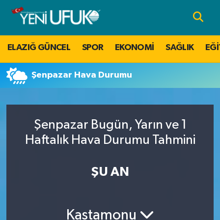
Nöbetçi Eczaneler
ELAZIĞ GÜNCEL
SPOR
EKONOMİ
SAĞLIK
EĞİ
Hava Durumu
Şenpazar Hava Durumu
Namaz Vakitleri
Trafik Durumu
Şenpazar Bugün, Yarın ve 1
Süper Lig Puan Durumu ve Fikstür
Haftalık Hava Durumu Tahmini
Tüm Manşetler
ŞU AN
Son Dakika Haberleri
Kastamonu
Haber Arşivi