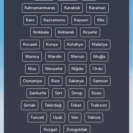
Kahramanmaraş
Karabük
Karaman
Kars
Kastamonu
Kayseri
Kilis
Kırıkkale
Kırklareli
Kırşehir
Kocaeli
Konya
Kütahya
Malatya
Manisa
Mardin
Mersin
Muğla
Muş
Nevşehir
Niğde
Ordu
Osmaniye
Rize
Sakarya
Samsun
Şanlıurfa
Siirt
Sinop
Sivas
Şırnak
Tekirdağ
Tokat
Trabzon
Tunceli
Uşak
Van
Yalova
Yozgat
Zonguldak