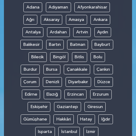
Adana
Adıyaman
Afyonkarahisar
Ağrı
Aksaray
Amasya
Ankara
Antalya
Ardahan
Artvin
Aydın
Balıkesir
Bartın
Batman
Bayburt
Bilecik
Bingöl
Bitlis
Bolu
Burdur
Bursa
Çanakkale
Çankırı
Çorum
Denizli
Diyarbakır
Düzce
Edirne
Elazığ
Erzincan
Erzurum
Eskişehir
Gaziantep
Giresun
Gümüşhane
Hakkâri
Hatay
Iğdır
Isparta
İstanbul
İzmir