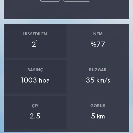
HISSEDILEN
NEM
°
2
%77
BASINÇ
RÜZGAR
1003
35
hpa
km/s
ÇIY
GÖRÜŞ
2.5
5
km