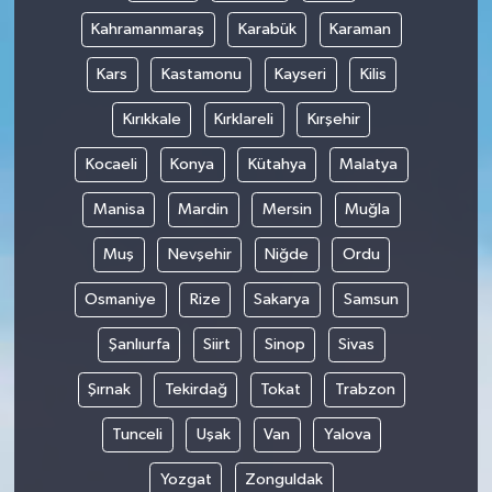
Kahramanmaraş
Karabük
Karaman
Kars
Kastamonu
Kayseri
Kilis
Kırıkkale
Kırklareli
Kırşehir
Kocaeli
Konya
Kütahya
Malatya
Manisa
Mardin
Mersin
Muğla
Muş
Nevşehir
Niğde
Ordu
Osmaniye
Rize
Sakarya
Samsun
Şanlıurfa
Siirt
Sinop
Sivas
Şırnak
Tekirdağ
Tokat
Trabzon
Tunceli
Uşak
Van
Yalova
Yozgat
Zonguldak