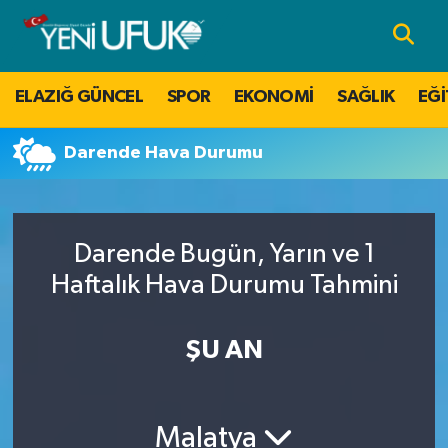
Nöbetçi Eczaneler
ELAZIĞ GÜNCEL
SPOR
EKONOMİ
SAĞLIK
EĞİ
Hava Durumu
Darende Hava Durumu
Namaz Vakitleri
Trafik Durumu
Darende Bugün, Yarın ve 1
Süper Lig Puan Durumu ve Fikstür
Haftalık Hava Durumu Tahmini
Tüm Manşetler
ŞU AN
Son Dakika Haberleri
Malatya
Haber Arşivi