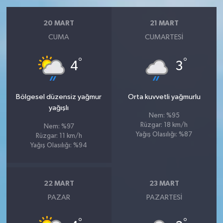
20 MART
21 MART
CUMA
CUMARTESI
°
°
4
3
Bölgesel düzensiz yağmur
Orta kuvvetli yağmurlu
yağışlı
Nem: %95
Rüzgar: 18 km/h
Nem: %97
Yağış Olasılığı: %87
Rüzgar: 11 km/h
Yağış Olasılığı: %94
22 MART
23 MART
PAZAR
PAZARTESI
°
°