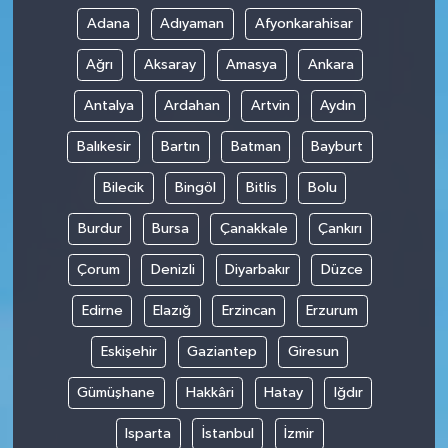
Adana
Adıyaman
Afyonkarahisar
Ağrı
Aksaray
Amasya
Ankara
Antalya
Ardahan
Artvin
Aydın
Balıkesir
Bartın
Batman
Bayburt
Bilecik
Bingöl
Bitlis
Bolu
Burdur
Bursa
Çanakkale
Çankırı
Çorum
Denizli
Diyarbakır
Düzce
Edirne
Elazığ
Erzincan
Erzurum
Eskişehir
Gaziantep
Giresun
Gümüşhane
Hakkâri
Hatay
Iğdır
Isparta
İstanbul
İzmir