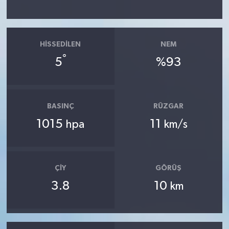
HISSEDILEN
NEM
°
5
%93
BASINÇ
RÜZGAR
1015
11
hpa
km/s
ÇIY
GÖRÜŞ
3.8
10
km