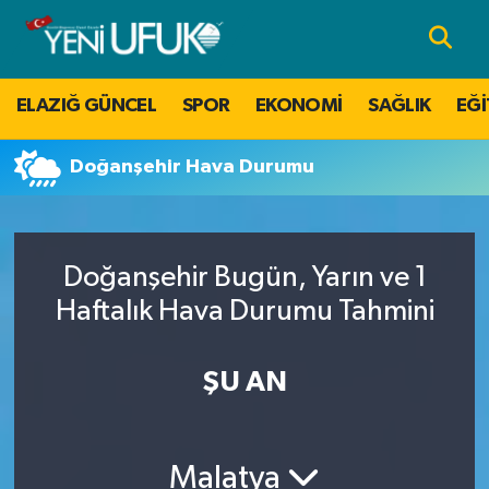
Nöbetçi Eczaneler
ELAZIĞ GÜNCEL
SPOR
EKONOMİ
SAĞLIK
EĞİ
Hava Durumu
Doğanşehir Hava Durumu
Namaz Vakitleri
Trafik Durumu
Doğanşehir Bugün, Yarın ve 1
Süper Lig Puan Durumu ve Fikstür
Haftalık Hava Durumu Tahmini
Tüm Manşetler
ŞU AN
Son Dakika Haberleri
Malatya
Haber Arşivi