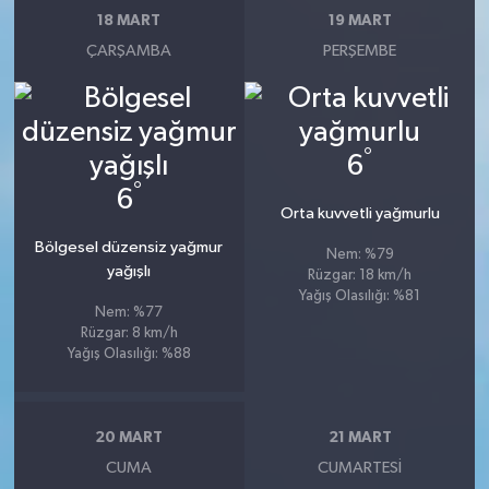
18 MART
19 MART
ÇARŞAMBA
PERŞEMBE
°
6
°
6
Orta kuvvetli yağmurlu
Bölgesel düzensiz yağmur
Nem: %79
yağışlı
Rüzgar: 18 km/h
Yağış Olasılığı: %81
Nem: %77
Rüzgar: 8 km/h
Yağış Olasılığı: %88
20 MART
21 MART
CUMA
CUMARTESI