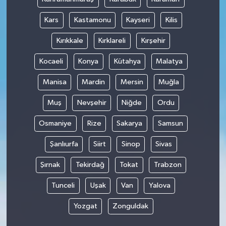
Kars
Kastamonu
Kayseri
Kilis
Kırıkkale
Kırklareli
Kırşehir
Kocaeli
Konya
Kütahya
Malatya
Manisa
Mardin
Mersin
Muğla
Muş
Nevşehir
Niğde
Ordu
Osmaniye
Rize
Sakarya
Samsun
Şanlıurfa
Siirt
Sinop
Sivas
Şırnak
Tekirdağ
Tokat
Trabzon
Tunceli
Uşak
Van
Yalova
Yozgat
Zonguldak