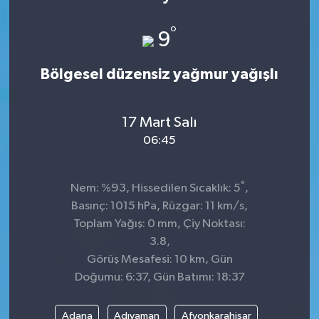
°
9
Bölgesel düzensiz yağmur yağışlı
17 Mart Salı
06:45
°
Nem: %93, Hissedilen Sıcaklık: 5
,
Basınç: 1015 hPa, Rüzgar: 11 km/s,
Toplam Yağış: 0 mm, Çiy Noktası:
3.8,
Görüş Mesafesi: 10 km, Gün
Doğumu: 6:37, Gün Batımı: 18:37
Adana
Adıyaman
Afyonkarahisar