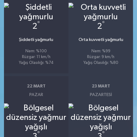
°
°
2
2
Şiddetli yağmurlu
Orta kuvvetli yağmurlu
Nem: %100
Nem: %99
Rüzgar: 11 km/h
Rüzgar: 9 km/h
Yağış Olasılığı: %74
Yağış Olasılığı: %80
22 MART
23 MART
PAZAR
PAZARTESI
°
°
3
3