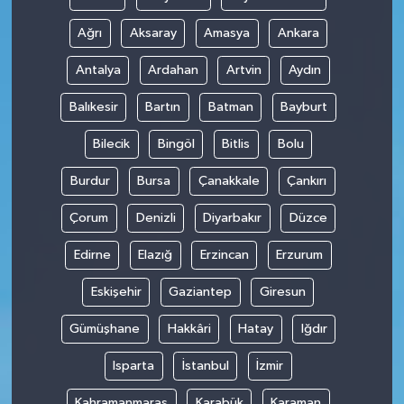
Ağrı
Aksaray
Amasya
Ankara
Antalya
Ardahan
Artvin
Aydın
Balıkesir
Bartın
Batman
Bayburt
Bilecik
Bingöl
Bitlis
Bolu
Burdur
Bursa
Çanakkale
Çankırı
Çorum
Denizli
Diyarbakır
Düzce
Edirne
Elazığ
Erzincan
Erzurum
Eskişehir
Gaziantep
Giresun
Gümüşhane
Hakkâri
Hatay
Iğdır
Isparta
İstanbul
İzmir
Kahramanmaraş
Karabük
Karaman