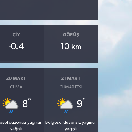
ÇIY
GÖRÜŞ
-0.4
10
km
20 MART
21 MART
CUMA
CUMARTESI
°
°
8
9
esel düzensiz yağmur
Bölgesel düzensiz yağmur
yağışlı
yağışlı