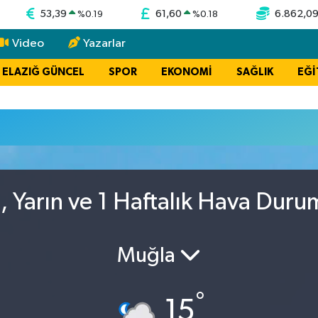
53,39
61,60
6.862,0
%
0.19
%
0.18
Video
Yazarlar
ELAZIĞ GÜNCEL
SPOR
EKONOMİ
SAĞLIK
EĞİ
, Yarın ve 1 Haftalık Hava Duru
Muğla
°
15