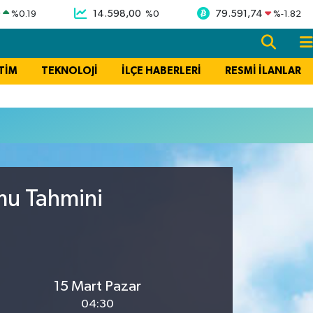
9
14.598,00
79.591,74
%
0.19
%
0
%
-1.82
TİM
TEKNOLOJİ
İLÇE HABERLERİ
RESMİ İLANLAR
mu Tahmini
15 Mart Pazar
04:30