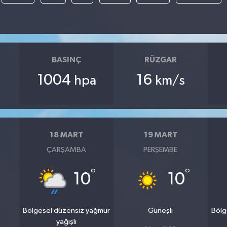
BASINÇ
RÜZGAR
1004
16
hpa
km/s
18 MART
19 MART
ÇARŞAMBA
PERŞEMBE
°
°
10
10
Bölgesel düzensiz yağmur
Güneşli
Bölg
yağışlı