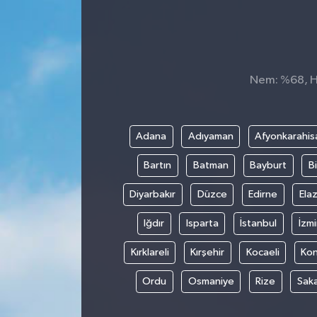
Nem: %68, Hi
Adana
Adıyaman
Afyonkarahis
Bartın
Batman
Bayburt
Bi
Diyarbakır
Düzce
Edirne
Elaz
Iğdır
Isparta
İstanbul
İzmi
Kırklareli
Kırşehir
Kocaeli
Ko
Ordu
Osmaniye
Rize
Sak