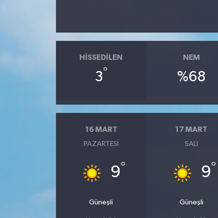
HISSEDILEN
NEM
°
3
%68
16 MART
17 MART
PAZARTESI
SALI
°
°
9
9
Güneşli
Güneşli