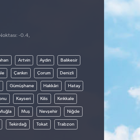
Noktası: -0.4,
ahan
Artvin
Aydın
Balıkesir
le
Çankırı
Çorum
Denizli
Gümüşhane
Hakkâri
Hatay
onu
Kayseri
Kilis
Kırıkkale
Muğla
Muş
Nevşehir
Niğde
Tekirdağ
Tokat
Trabzon