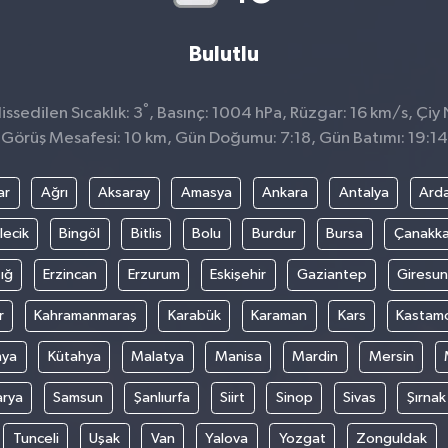
Bulutlu
°
ssedilen Sıcaklık: 3
, Basınç: 1004 hPa, Rüzgar: 16 km/s, Çiy 
Görüş Mesafesi: 10 km, Gün Doğumu: 7:18, Gün Batımı: 19:14
ar
Ağrı
Aksaray
Amasya
Ankara
Antalya
Ard
lecik
Bingöl
Bitlis
Bolu
Burdur
Bursa
Çanakka
ığ
Erzincan
Erzurum
Eskişehir
Gaziantep
Giresun
r
Kahramanmaraş
Karabük
Karaman
Kars
Kastam
nya
Kütahya
Malatya
Manisa
Mardin
Mersin
arya
Samsun
Şanlıurfa
Siirt
Sinop
Sivas
Şırnak
Tunceli
Uşak
Van
Yalova
Yozgat
Zonguldak