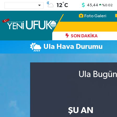
°
12
C
45,44
%
0.02
Foto Galeri
Nöbetçi Eczaneler
Hava Durumu
SON DAKIKA
Ula Hava Durumu
Namaz Vakitleri
Trafik Durumu
Ula Bugün
Süper Lig Puan Durumu ve Fikstür
Tüm Manşetler
Son Dakika Haberleri
ŞU AN
Haber Arşivi