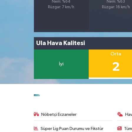
Nem: %64
Nem: %63
Rüzgar: 7 km/h
Rüzgar: 16 km/h
Ula Hava Kalitesi
Orta
2
İyi
Nöbetçi Eczaneler
Ha
Süper Lig Puan Durumu ve Fikstür
Tüm