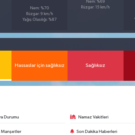
Nem: %69
Rüzgar: 15 km/h
Nem: %70
Rüzgar: 9 km/h
Yağış Olasılığı: %87
Hassaslar için sağlıksız
Sağlıksız
va Durumu
Namaz Vakitleri
 Manşetler
Son Dakika Haberleri