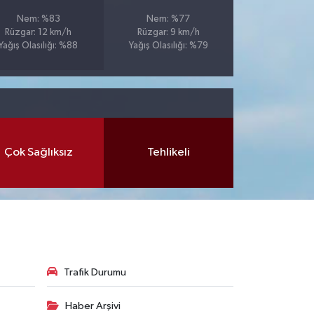
Nem: %83
Nem: %77
Rüzgar: 12 km/h
Rüzgar: 9 km/h
Yağış Olasılığı: %88
Yağış Olasılığı: %79
Çok Sağlıksız
Tehlikeli
Trafik Durumu
Haber Arşivi