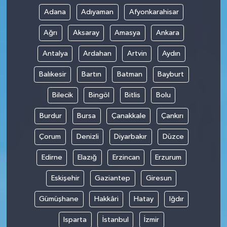
Adana
Adıyaman
Afyonkarahisar
Ağrı
Aksaray
Amasya
Ankara
Antalya
Ardahan
Artvin
Aydın
Balıkesir
Bartın
Batman
Bayburt
Bilecik
Bingöl
Bitlis
Bolu
Burdur
Bursa
Çanakkale
Çankırı
Çorum
Denizli
Diyarbakır
Düzce
Edirne
Elazığ
Erzincan
Erzurum
Eskişehir
Gaziantep
Giresun
Gümüşhane
Hakkâri
Hatay
Iğdır
Isparta
İstanbul
İzmir