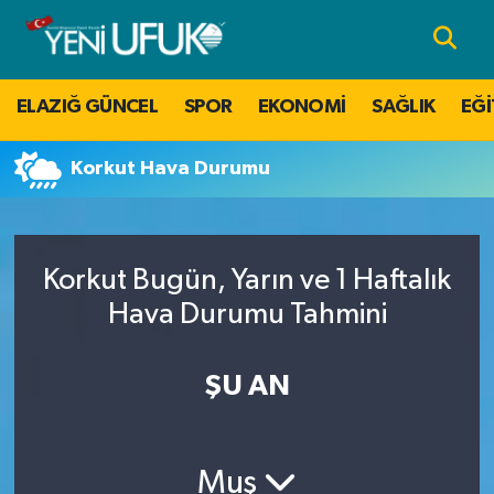
Nöbetçi Eczaneler
ELAZIĞ GÜNCEL
SPOR
EKONOMİ
SAĞLIK
EĞİ
Hava Durumu
Korkut Hava Durumu
Namaz Vakitleri
Trafik Durumu
Korkut Bugün, Yarın ve 1 Haftalık
Süper Lig Puan Durumu ve Fikstür
Hava Durumu Tahmini
Tüm Manşetler
ŞU AN
Son Dakika Haberleri
Muş
Haber Arşivi