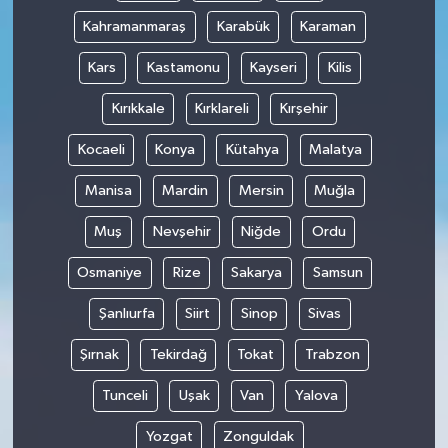
Kahramanmaraş
Karabük
Karaman
Kars
Kastamonu
Kayseri
Kilis
Kırıkkale
Kırklareli
Kırşehir
Kocaeli
Konya
Kütahya
Malatya
Manisa
Mardin
Mersin
Muğla
Muş
Nevşehir
Niğde
Ordu
Osmaniye
Rize
Sakarya
Samsun
Şanlıurfa
Siirt
Sinop
Sivas
Şırnak
Tekirdağ
Tokat
Trabzon
Tunceli
Uşak
Van
Yalova
Yozgat
Zonguldak