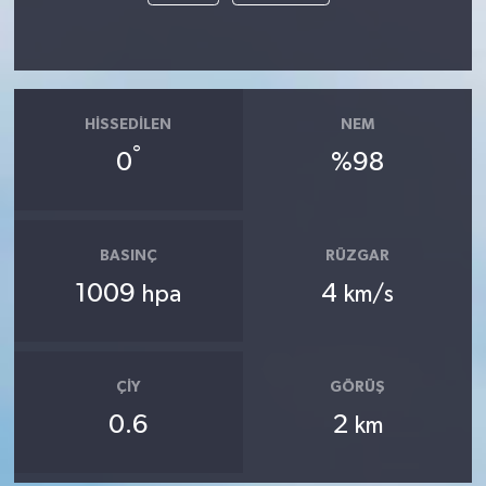
HISSEDILEN
NEM
°
0
%98
BASINÇ
RÜZGAR
1009
4
hpa
km/s
ÇIY
GÖRÜŞ
0.6
2
km