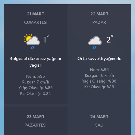
21 MART
22 MART
CUMARTESI
PAZAR
°
°
1
2
Bölgesel düzensiz yağmur
Orta kuvvetli yağmurlu
yağışlı
Nem: %96
Rüzgar: 10 km/h
Nem: %96
Yağış Olasılığı: %86
Rüzgar: 7 km/h
Kar Olasılığı: %19
Yağış Olasılığı: %86
Kar Olasılığı: %24
23 MART
24 MART
PAZARTESI
SALI