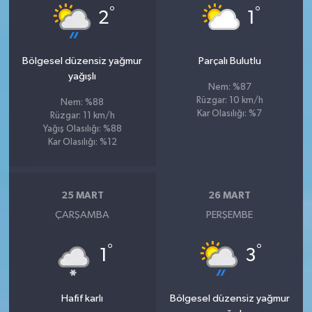
°
°
2
1
Bölgesel düzensiz yağmur
Parçalı Bulutlu
yağışlı
Nem: %87
Rüzgar: 10 km/h
Nem: %88
Kar Olasılığı: %7
Rüzgar: 11 km/h
Yağış Olasılığı: %88
Kar Olasılığı: %12
25 MART
26 MART
ÇARŞAMBA
PERŞEMBE
°
°
1
3
Hafif karlı
Bölgesel düzensiz yağmur