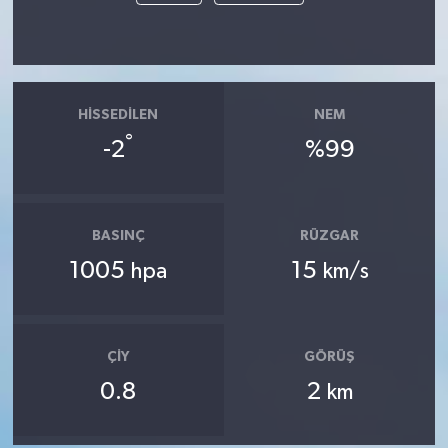
HISSEDILEN
NEM
°
-2
%99
BASINÇ
RÜZGAR
1005
15
hpa
km/s
ÇIY
GÖRÜŞ
0.8
2
km