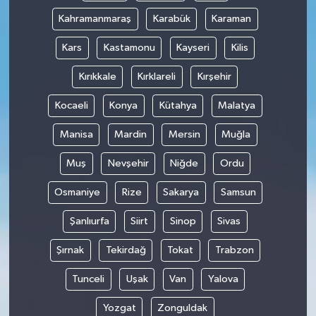
Kahramanmaraş
Karabük
Karaman
Kars
Kastamonu
Kayseri
Kilis
Kırıkkale
Kırklareli
Kırşehir
Kocaeli
Konya
Kütahya
Malatya
Manisa
Mardin
Mersin
Muğla
Muş
Nevşehir
Niğde
Ordu
Osmaniye
Rize
Sakarya
Samsun
Şanlıurfa
Siirt
Sinop
Sivas
Şırnak
Tekirdağ
Tokat
Trabzon
Tunceli
Uşak
Van
Yalova
Yozgat
Zonguldak