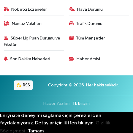
Nöbetçi Eczaneler
Hava Durumu
Namaz Vakitleri
Trafik Durumu
Süper Lig Puan Durumu ve
Tüm Manşetler
Fikstür
Son Dakika Haberleri
Haber Arşivi
RSS
Copyright © 2026. Her hakkı saklıdır.
Haber Yazılımı:
TE Bilişim
En iyi site deneyimi sağlamak için çerezlerden
faydalanıyoruz. Detaylar için lütfen tıklayın.
Gizlilik
Sözleşmesi
Tamam