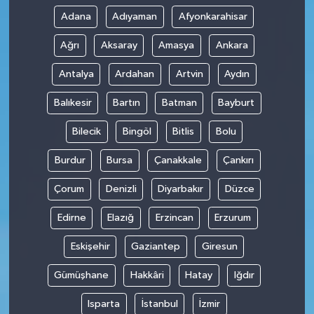
Adana
Adıyaman
Afyonkarahisar
Ağrı
Aksaray
Amasya
Ankara
Antalya
Ardahan
Artvin
Aydın
Balıkesir
Bartın
Batman
Bayburt
Bilecik
Bingöl
Bitlis
Bolu
Burdur
Bursa
Çanakkale
Çankırı
Çorum
Denizli
Diyarbakır
Düzce
Edirne
Elazığ
Erzincan
Erzurum
Eskişehir
Gaziantep
Giresun
Gümüşhane
Hakkâri
Hatay
Iğdır
Isparta
İstanbul
İzmir