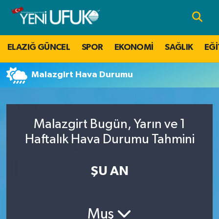
Nöbetçi Eczaneler
ELAZIĞ GÜNCEL
SPOR
EKONOMİ
SAĞLIK
EĞİ
Hava Durumu
Malazgirt Hava Durumu
Namaz Vakitleri
Trafik Durumu
Malazgirt Bugün, Yarın ve 1
Süper Lig Puan Durumu ve Fikstür
Haftalık Hava Durumu Tahmini
Tüm Manşetler
ŞU AN
Son Dakika Haberleri
Muş
Haber Arşivi