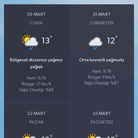
20 MART
21 MART
CUMA
CUMARTESI
°
°
13
12
Bölgesel düzensiz yağmur
Orta kuvvetli yağmurlu
yağışlı
Nem: %78
Rüzgar: 9 km/h
Nem: %78
Yağış Olasılığı: %87
Rüzgar: 21 km/h
Yağış Olasılığı: %89
22 MART
23 MART
PAZAR
PAZARTESI
°
°