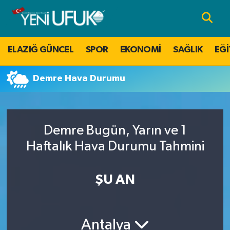
Nöbetçi Eczaneler
ELAZIĞ GÜNCEL
SPOR
EKONOMİ
SAĞLIK
EĞİ
Hava Durumu
Demre Hava Durumu
Namaz Vakitleri
Trafik Durumu
Demre Bugün, Yarın ve 1
Süper Lig Puan Durumu ve Fikstür
Haftalık Hava Durumu Tahmini
Tüm Manşetler
ŞU AN
Son Dakika Haberleri
Antalya
Haber Arşivi