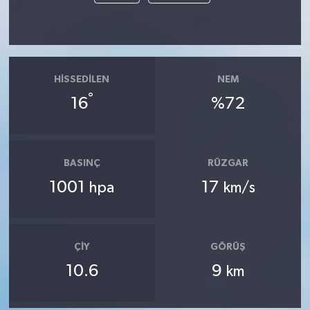
HISSEDILEN
NEM
°
16
%72
BASINÇ
RÜZGAR
1001
17
hpa
km/s
ÇIY
GÖRÜŞ
10.6
9
km