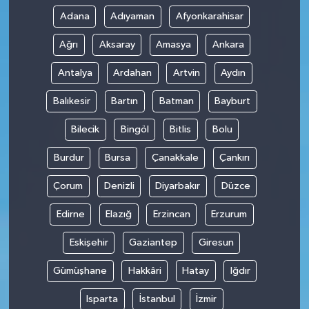
Adana
Adıyaman
Afyonkarahisar
Ağrı
Aksaray
Amasya
Ankara
Antalya
Ardahan
Artvin
Aydın
Balıkesir
Bartın
Batman
Bayburt
Bilecik
Bingöl
Bitlis
Bolu
Burdur
Bursa
Çanakkale
Çankırı
Çorum
Denizli
Diyarbakır
Düzce
Edirne
Elazığ
Erzincan
Erzurum
Eskişehir
Gaziantep
Giresun
Gümüşhane
Hakkâri
Hatay
Iğdır
Isparta
İstanbul
İzmir