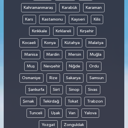
Kahramanmaraş
Karabük
Karaman
Kars
Kastamonu
Kayseri
Kilis
Kırıkkale
Kırklareli
Kırşehir
Kocaeli
Konya
Kütahya
Malatya
Manisa
Mardin
Mersin
Muğla
Muş
Nevşehir
Niğde
Ordu
Osmaniye
Rize
Sakarya
Samsun
Şanlıurfa
Siirt
Sinop
Sivas
Şırnak
Tekirdağ
Tokat
Trabzon
Tunceli
Uşak
Van
Yalova
Yozgat
Zonguldak