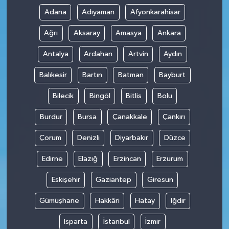
Adana
Adıyaman
Afyonkarahisar
Ağrı
Aksaray
Amasya
Ankara
Antalya
Ardahan
Artvin
Aydın
Balıkesir
Bartın
Batman
Bayburt
Bilecik
Bingöl
Bitlis
Bolu
Burdur
Bursa
Çanakkale
Çankırı
Çorum
Denizli
Diyarbakır
Düzce
Edirne
Elazığ
Erzincan
Erzurum
Eskişehir
Gaziantep
Giresun
Gümüşhane
Hakkâri
Hatay
Iğdır
Isparta
İstanbul
İzmir