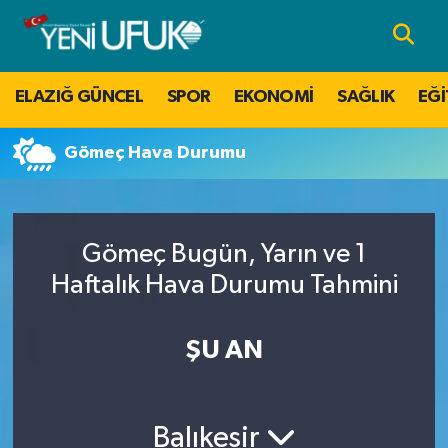
Nöbetçi Eczaneler
ELAZIĞ GÜNCEL
SPOR
EKONOMİ
SAĞLIK
EĞİ
Hava Durumu
Gömeç Hava Durumu
Namaz Vakitleri
Trafik Durumu
Gömeç Bugün, Yarın ve 1
Süper Lig Puan Durumu ve Fikstür
Haftalık Hava Durumu Tahmini
Tüm Manşetler
ŞU AN
Son Dakika Haberleri
Balıkesir
Haber Arşivi