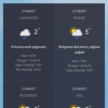
21 MART
22 MART
CUMARTESI
PAZAR
°
°
2
5
Orta kuvvetli yağmurlu
Bölgesel düzensiz yağmur
yağışlı
Nem: %94
Rüzgar: 13 km/h
Nem: %90
Yağış Olasılığı: %91
Rüzgar: 14 km/h
Kar Olasılığı: %42
Yağış Olasılığı: %87
23 MART
24 MART
PAZARTESI
SALI
°
°