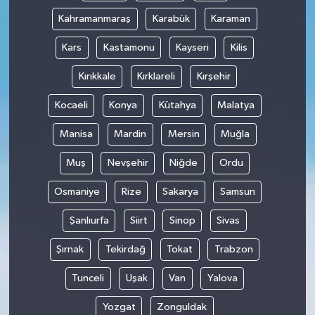
Kahramanmaraş
Karabük
Karaman
Kars
Kastamonu
Kayseri
Kilis
Kırıkkale
Kırklareli
Kırşehir
Kocaeli
Konya
Kütahya
Malatya
Manisa
Mardin
Mersin
Muğla
Muş
Nevşehir
Niğde
Ordu
Osmaniye
Rize
Sakarya
Samsun
Şanlıurfa
Siirt
Sinop
Sivas
Şırnak
Tekirdağ
Tokat
Trabzon
Tunceli
Uşak
Van
Yalova
Yozgat
Zonguldak