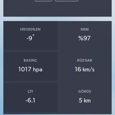
HISSEDILEN
NEM
°
-9
%97
BASINÇ
RÜZGAR
1017
16
hpa
km/s
ÇIY
GÖRÜŞ
-6.1
5
km