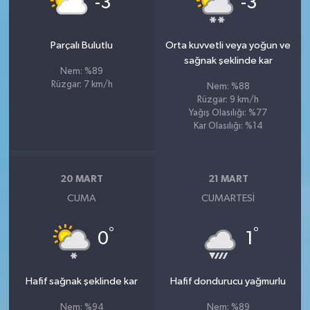
-3
-3
Parçalı Bulutlu
Orta kuvvetli veya yoğun ve
sağnak şeklinde kar
Nem: %89
Rüzgar: 7 km/h
Nem: %88
Rüzgar: 9 km/h
Yağış Olasılığı: %77
Kar Olasılığı: %14
20 MART
21 MART
CUMA
CUMARTESI
°
°
0
1
Hafif sağnak şeklinde kar
Hafif dondurucu yağmurlu
Nem: %94
Nem: %89