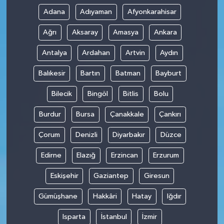
Adana
Adıyaman
Afyonkarahisar
Ağrı
Aksaray
Amasya
Ankara
Antalya
Ardahan
Artvin
Aydın
Balıkesir
Bartın
Batman
Bayburt
Bilecik
Bingöl
Bitlis
Bolu
Burdur
Bursa
Çanakkale
Çankırı
Çorum
Denizli
Diyarbakır
Düzce
Edirne
Elazığ
Erzincan
Erzurum
Eskişehir
Gaziantep
Giresun
Gümüşhane
Hakkâri
Hatay
Iğdır
Isparta
İstanbul
İzmir