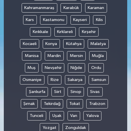
Kahramanmaraş
Karabük
Karaman
Kars
Kastamonu
Kayseri
Kilis
Kırıkkale
Kırklareli
Kırşehir
Kocaeli
Konya
Kütahya
Malatya
Manisa
Mardin
Mersin
Muğla
Muş
Nevşehir
Niğde
Ordu
Osmaniye
Rize
Sakarya
Samsun
Şanlıurfa
Siirt
Sinop
Sivas
Şırnak
Tekirdağ
Tokat
Trabzon
Tunceli
Uşak
Van
Yalova
Yozgat
Zonguldak