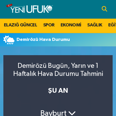
Nöbetçi Eczaneler
ELAZIĞ GÜNCEL
SPOR
EKONOMİ
SAĞLIK
EĞİ
Hava Durumu
Demirözü Hava Durumu
Namaz Vakitleri
Trafik Durumu
Demirözü Bugün, Yarın ve 1
Süper Lig Puan Durumu ve Fikstür
Haftalık Hava Durumu Tahmini
Tüm Manşetler
ŞU AN
Son Dakika Haberleri
Bayburt
Haber Arşivi