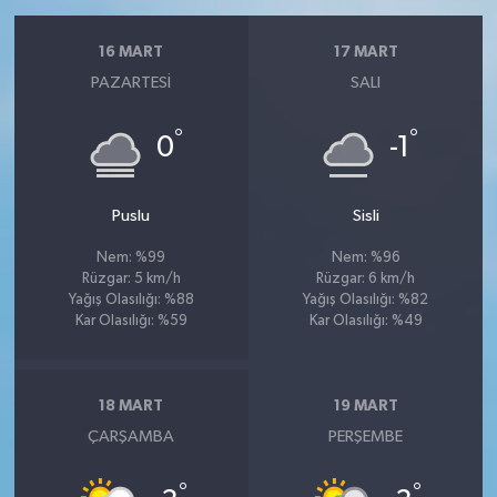
16 MART
17 MART
PAZARTESI
SALI
°
°
0
-1
Puslu
Sisli
Nem: %99
Nem: %96
Rüzgar: 5 km/h
Rüzgar: 6 km/h
Yağış Olasılığı: %88
Yağış Olasılığı: %82
Kar Olasılığı: %59
Kar Olasılığı: %49
18 MART
19 MART
ÇARŞAMBA
PERŞEMBE
°
°