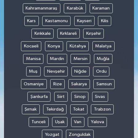
Kahramanmaraş
Karabük
Karaman
Kars
Kastamonu
Kayseri
Kilis
Kırıkkale
Kırklareli
Kırşehir
Kocaeli
Konya
Kütahya
Malatya
Manisa
Mardin
Mersin
Muğla
Muş
Nevşehir
Niğde
Ordu
Osmaniye
Rize
Sakarya
Samsun
Şanlıurfa
Siirt
Sinop
Sivas
Şırnak
Tekirdağ
Tokat
Trabzon
Tunceli
Uşak
Van
Yalova
Yozgat
Zonguldak