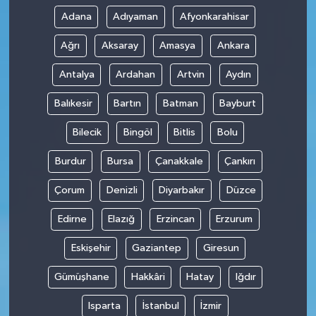
Adana
Adıyaman
Afyonkarahisar
Ağrı
Aksaray
Amasya
Ankara
Antalya
Ardahan
Artvin
Aydın
Balıkesir
Bartın
Batman
Bayburt
Bilecik
Bingöl
Bitlis
Bolu
Burdur
Bursa
Çanakkale
Çankırı
Çorum
Denizli
Diyarbakır
Düzce
Edirne
Elazığ
Erzincan
Erzurum
Eskişehir
Gaziantep
Giresun
Gümüşhane
Hakkâri
Hatay
Iğdır
Isparta
İstanbul
İzmir