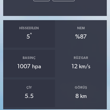
HISSEDILEN
NEM
°
5
%87
BASINÇ
RÜZGAR
1007
12
hpa
km/s
ÇIY
GÖRÜŞ
5.5
8
km