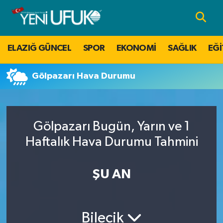
Nöbetçi Eczaneler
ELAZIĞ GÜNCEL
SPOR
EKONOMİ
SAĞLIK
EĞİ
Hava Durumu
Gölpazarı Hava Durumu
Namaz Vakitleri
Trafik Durumu
Gölpazarı Bugün, Yarın ve 1
Süper Lig Puan Durumu ve Fikstür
Haftalık Hava Durumu Tahmini
Tüm Manşetler
ŞU AN
Son Dakika Haberleri
Bilecik
Haber Arşivi