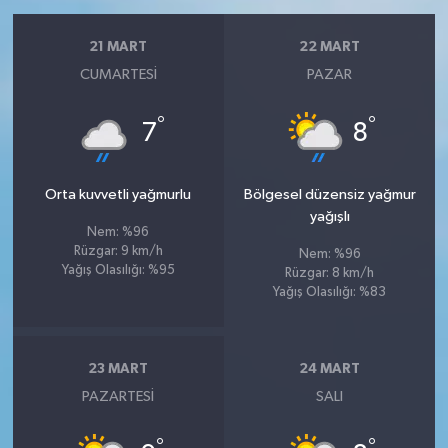
21 MART
22 MART
CUMARTESI
PAZAR
°
°
7
8
Orta kuvvetli yağmurlu
Bölgesel düzensiz yağmur
yağışlı
Nem: %96
Rüzgar: 9 km/h
Nem: %96
Yağış Olasılığı: %95
Rüzgar: 8 km/h
Yağış Olasılığı: %83
23 MART
24 MART
PAZARTESI
SALI
°
°