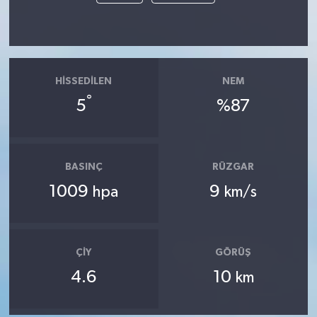
HISSEDILEN
NEM
°
5
%87
BASINÇ
RÜZGAR
1009
9
hpa
km/s
ÇIY
GÖRÜŞ
4.6
10
km