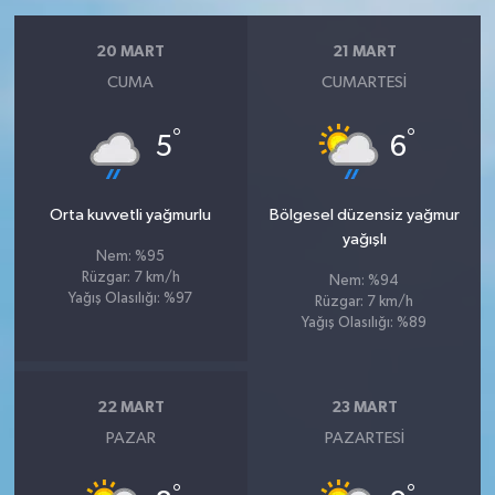
20 MART
21 MART
CUMA
CUMARTESI
°
°
5
6
Orta kuvvetli yağmurlu
Bölgesel düzensiz yağmur
yağışlı
Nem: %95
Rüzgar: 7 km/h
Nem: %94
Yağış Olasılığı: %97
Rüzgar: 7 km/h
Yağış Olasılığı: %89
22 MART
23 MART
PAZAR
PAZARTESI
°
°