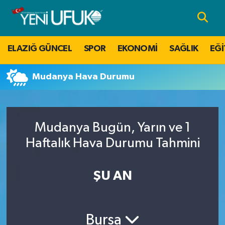
Nöbetçi Eczaneler
ELAZIĞ GÜNCEL
SPOR
EKONOMİ
SAĞLIK
EĞİ
Hava Durumu
Mudanya Hava Durumu
Namaz Vakitleri
Trafik Durumu
Mudanya Bugün, Yarın ve 1
Süper Lig Puan Durumu ve Fikstür
Haftalık Hava Durumu Tahmini
Tüm Manşetler
ŞU AN
Son Dakika Haberleri
Bursa
Haber Arşivi