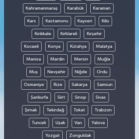
Kahramanmaraş
Karabük
Karaman
Kars
Kastamonu
Kayseri
Kilis
Kırıkkale
Kırklareli
Kırşehir
Kocaeli
Konya
Kütahya
Malatya
Manisa
Mardin
Mersin
Muğla
Muş
Nevşehir
Niğde
Ordu
Osmaniye
Rize
Sakarya
Samsun
Şanlıurfa
Siirt
Sinop
Sivas
Şırnak
Tekirdağ
Tokat
Trabzon
Tunceli
Uşak
Van
Yalova
Yozgat
Zonguldak