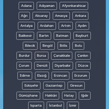
Adana
Adıyaman
Afyonkarahisar
Ağrı
Aksaray
Amasya
Ankara
Antalya
Ardahan
Artvin
Aydın
Balıkesir
Bartın
Batman
Bayburt
Bilecik
Bingöl
Bitlis
Bolu
Burdur
Bursa
Çanakkale
Çankırı
Çorum
Denizli
Diyarbakır
Düzce
Edirne
Elazığ
Erzincan
Erzurum
Eskişehir
Gaziantep
Giresun
Gümüşhane
Hakkâri
Hatay
Iğdır
Isparta
İstanbul
İzmir