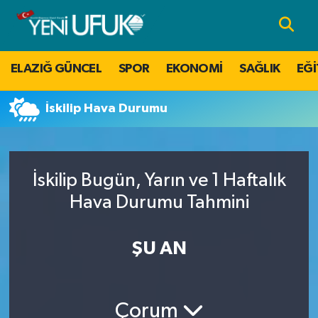
Nöbetçi Eczaneler
ELAZIĞ GÜNCEL
SPOR
EKONOMİ
SAĞLIK
EĞİ
Hava Durumu
İskilip Hava Durumu
Namaz Vakitleri
Trafik Durumu
İskilip Bugün, Yarın ve 1 Haftalık
Süper Lig Puan Durumu ve Fikstür
Hava Durumu Tahmini
Tüm Manşetler
ŞU AN
Son Dakika Haberleri
Çorum
Haber Arşivi