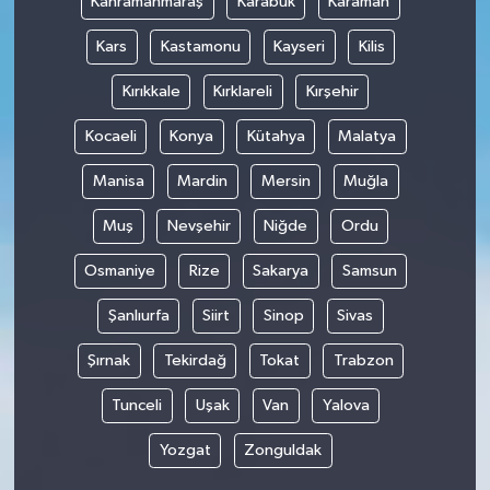
Kahramanmaraş
Karabük
Karaman
Kars
Kastamonu
Kayseri
Kilis
Kırıkkale
Kırklareli
Kırşehir
Kocaeli
Konya
Kütahya
Malatya
Manisa
Mardin
Mersin
Muğla
Muş
Nevşehir
Niğde
Ordu
Osmaniye
Rize
Sakarya
Samsun
Şanlıurfa
Siirt
Sinop
Sivas
Şırnak
Tekirdağ
Tokat
Trabzon
Tunceli
Uşak
Van
Yalova
Yozgat
Zonguldak