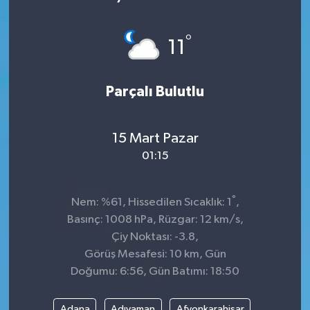
°
11
Parçalı Bulutlu
15 Mart Pazar
01:15
°
Nem: %61, Hissedilen Sıcaklık: 1
,
Basınç: 1008 hPa, Rüzgar: 12 km/s,
Çiy Noktası: -3.8,
Görüş Mesafesi: 10 km, Gün
Doğumu: 6:56, Gün Batımı: 18:50
Adana
Adıyaman
Afyonkarahisar