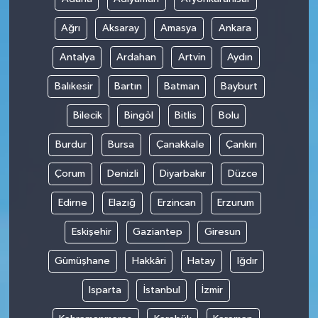
Ağrı
Aksaray
Amasya
Ankara
Antalya
Ardahan
Artvin
Aydın
Balıkesir
Bartın
Batman
Bayburt
Bilecik
Bingöl
Bitlis
Bolu
Burdur
Bursa
Çanakkale
Çankırı
Çorum
Denizli
Diyarbakır
Düzce
Edirne
Elazığ
Erzincan
Erzurum
Eskişehir
Gaziantep
Giresun
Gümüşhane
Hakkâri
Hatay
Iğdır
Isparta
İstanbul
İzmir