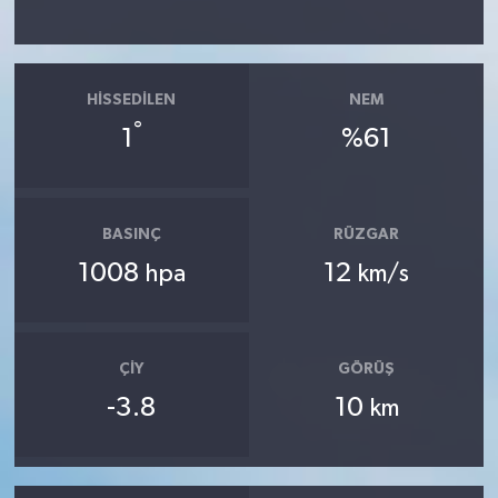
HISSEDILEN
NEM
°
1
%61
BASINÇ
RÜZGAR
1008
12
hpa
km/s
ÇIY
GÖRÜŞ
-3.8
10
km