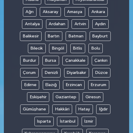
Ağrı
Aksaray
Amasya
Ankara
Antalya
Ardahan
Artvin
Aydın
Balıkesir
Bartın
Batman
Bayburt
Bilecik
Bingöl
Bitlis
Bolu
Burdur
Bursa
Çanakkale
Çankırı
Çorum
Denizli
Diyarbakır
Düzce
Edirne
Elazığ
Erzincan
Erzurum
Eskişehir
Gaziantep
Giresun
Gümüşhane
Hakkâri
Hatay
Iğdır
Isparta
İstanbul
İzmir