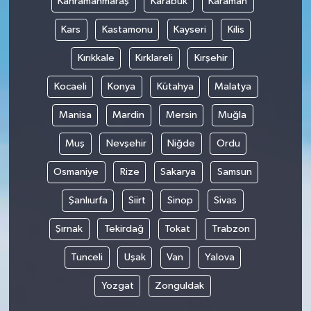
Kahramanmaraş
Karabük
Karaman
Kars
Kastamonu
Kayseri
Kilis
Kırıkkale
Kırklareli
Kırşehir
Kocaeli
Konya
Kütahya
Malatya
Manisa
Mardin
Mersin
Muğla
Muş
Nevşehir
Niğde
Ordu
Osmaniye
Rize
Sakarya
Samsun
Şanlıurfa
Siirt
Sinop
Sivas
Şırnak
Tekirdağ
Tokat
Trabzon
Tunceli
Uşak
Van
Yalova
Yozgat
Zonguldak