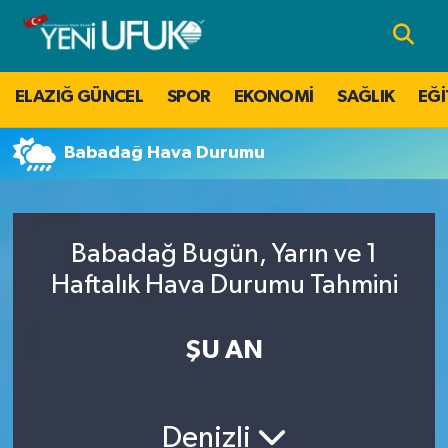
Nöbetçi Eczaneler
ELAZIĞ GÜNCEL
SPOR
EKONOMİ
SAĞLIK
EĞİ
Hava Durumu
Babadağ Hava Durumu
Namaz Vakitleri
Trafik Durumu
Babadağ Bugün, Yarın ve 1
Süper Lig Puan Durumu ve Fikstür
Haftalık Hava Durumu Tahmini
Tüm Manşetler
ŞU AN
Son Dakika Haberleri
Denizli
Haber Arşivi