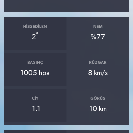
HISSEDILEN
NEM
°
2
%77
BASINÇ
RÜZGAR
1005
8
hpa
km/s
ÇIY
GÖRÜŞ
-1.1
10
km