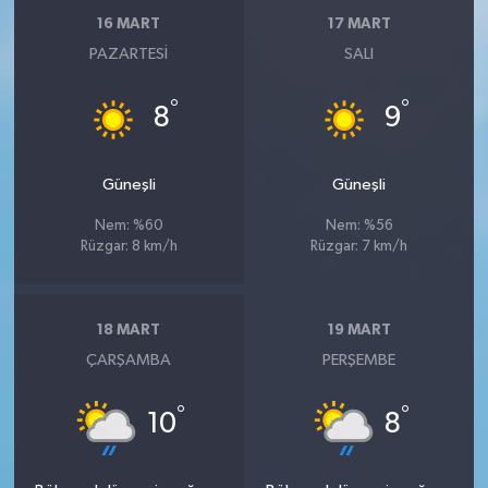
16 MART
17 MART
PAZARTESI
SALI
°
°
8
9
Güneşli
Güneşli
Nem: %60
Nem: %56
Rüzgar: 8 km/h
Rüzgar: 7 km/h
18 MART
19 MART
ÇARŞAMBA
PERŞEMBE
°
°
10
8