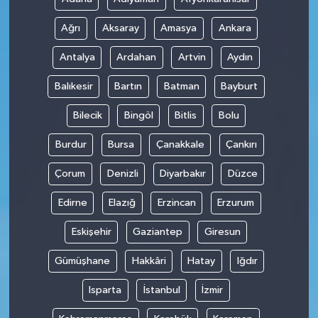
Ağrı
Aksaray
Amasya
Ankara
Antalya
Ardahan
Artvin
Aydın
Balıkesir
Bartın
Batman
Bayburt
Bilecik
Bingöl
Bitlis
Bolu
Burdur
Bursa
Çanakkale
Çankırı
Çorum
Denizli
Diyarbakır
Düzce
Edirne
Elazığ
Erzincan
Erzurum
Eskişehir
Gaziantep
Giresun
Gümüşhane
Hakkâri
Hatay
Iğdır
Isparta
İstanbul
İzmir