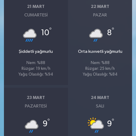
21 MART
22 MART
CUMARTESI
PAZAR
°
°
10
8
Şiddetli yağmurlu
Orta kuvvetli yağmurlu
Nem: %88
Nem: %88
Rüzgar: 19 km/h
Rüzgar: 25 km/h
Yağış Olasılığı: %94
Yağış Olasılığı: %84
23 MART
24 MART
PAZARTESI
SALI
°
°
9
9