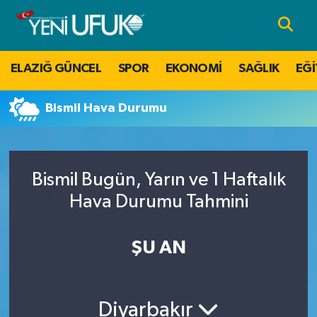
Nöbetçi Eczaneler
ELAZIĞ GÜNCEL
SPOR
EKONOMİ
SAĞLIK
EĞİ
Hava Durumu
Bismil Hava Durumu
Namaz Vakitleri
Trafik Durumu
Bismil Bugün, Yarın ve 1 Haftalık
Süper Lig Puan Durumu ve Fikstür
Hava Durumu Tahmini
Tüm Manşetler
ŞU AN
Son Dakika Haberleri
Diyarbakır
Haber Arşivi