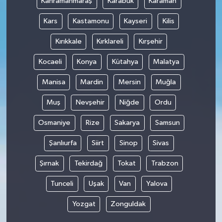
Kahramanmaraş
Karabük
Karaman
Kars
Kastamonu
Kayseri
Kilis
Kırıkkale
Kırklareli
Kırşehir
Kocaeli
Konya
Kütahya
Malatya
Manisa
Mardin
Mersin
Muğla
Muş
Nevşehir
Niğde
Ordu
Osmaniye
Rize
Sakarya
Samsun
Şanlıurfa
Siirt
Sinop
Sivas
Şırnak
Tekirdağ
Tokat
Trabzon
Tunceli
Uşak
Van
Yalova
Yozgat
Zonguldak