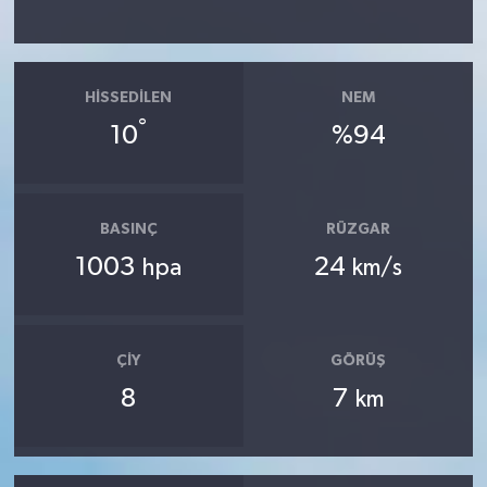
HISSEDILEN
NEM
°
10
%94
BASINÇ
RÜZGAR
1003
24
hpa
km/s
ÇIY
GÖRÜŞ
8
7
km