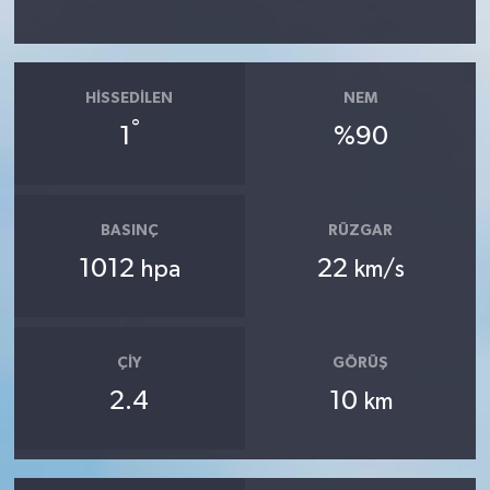
HISSEDILEN
NEM
°
1
%90
BASINÇ
RÜZGAR
1012
22
hpa
km/s
ÇIY
GÖRÜŞ
2.4
10
km