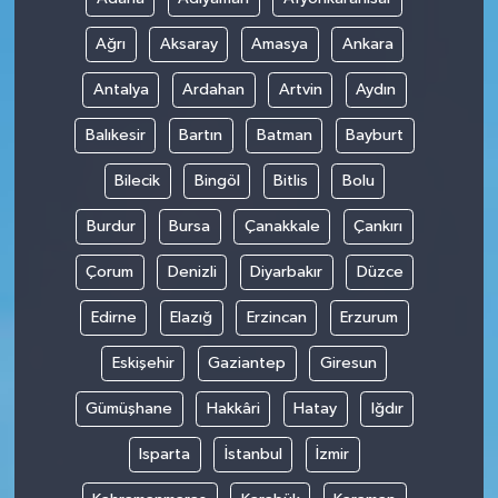
Ağrı
Aksaray
Amasya
Ankara
Antalya
Ardahan
Artvin
Aydın
Balıkesir
Bartın
Batman
Bayburt
Bilecik
Bingöl
Bitlis
Bolu
Burdur
Bursa
Çanakkale
Çankırı
Çorum
Denizli
Diyarbakır
Düzce
Edirne
Elazığ
Erzincan
Erzurum
Eskişehir
Gaziantep
Giresun
Gümüşhane
Hakkâri
Hatay
Iğdır
Isparta
İstanbul
İzmir