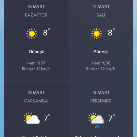
16 MART
17 MART
PAZARTESI
SALI
°
°
8
8
Güneşli
Güneşli
Nem: %67
Nem: %68
Rüzgar: 11 km/h
Rüzgar: 12 km/h
18 MART
19 MART
ÇARŞAMBA
PERŞEMBE
°
°
7
7