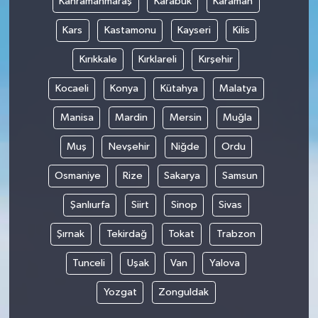
Kahramanmaraş
Karabük
Karaman
Kars
Kastamonu
Kayseri
Kilis
Kırıkkale
Kırklareli
Kırşehir
Kocaeli
Konya
Kütahya
Malatya
Manisa
Mardin
Mersin
Muğla
Muş
Nevşehir
Niğde
Ordu
Osmaniye
Rize
Sakarya
Samsun
Şanlıurfa
Siirt
Sinop
Sivas
Şırnak
Tekirdağ
Tokat
Trabzon
Tunceli
Uşak
Van
Yalova
Yozgat
Zonguldak