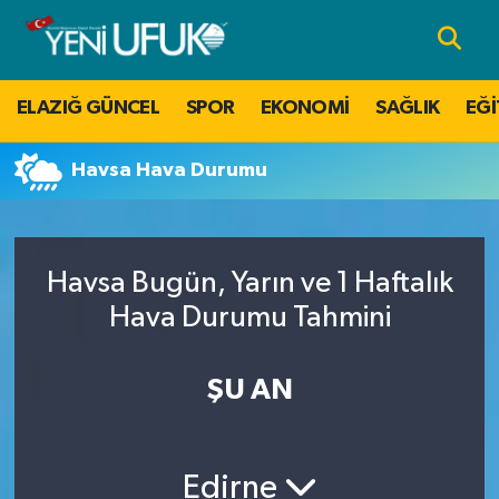
Nöbetçi Eczaneler
ELAZIĞ GÜNCEL
SPOR
EKONOMİ
SAĞLIK
EĞİ
Hava Durumu
Havsa Hava Durumu
Namaz Vakitleri
Trafik Durumu
Havsa Bugün, Yarın ve 1 Haftalık
Süper Lig Puan Durumu ve Fikstür
Hava Durumu Tahmini
Tüm Manşetler
ŞU AN
Son Dakika Haberleri
Edirne
Haber Arşivi