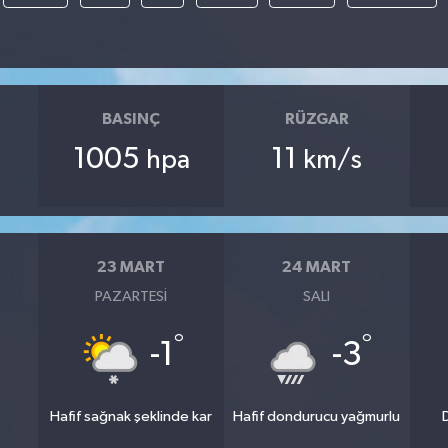
BASINÇ
RÜZGAR
1005
11
hpa
km/s
23 MART
24 MART
PAZARTESI
SALI
°
°
-1
-3
Hafif sağnak şeklinde kar
Hafif dondurucu yağmurlu
D