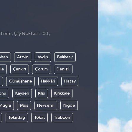
 1 mm, Çiy Noktası: -0.1,
ahan
Artvin
Aydın
Balıkesir
le
Çankırı
Çorum
Denizli
Gümüşhane
Hakkâri
Hatay
onu
Kayseri
Kilis
Kırıkkale
Muğla
Muş
Nevşehir
Niğde
Tekirdağ
Tokat
Trabzon