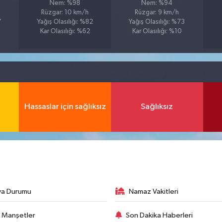
Nem: %98
Nem: %94
Rüzgar: 10 km/h
Rüzgar: 9 km/h
7
Yağış Olasılığı: %82
Yağış Olasılığı: %73
Kar Olasılığı: %62
Kar Olasılığı: %10
Hassaslar için sağlıksız
Sağlıksız
va Durumu
Namaz Vakitleri
 Manşetler
Son Dakika Haberleri