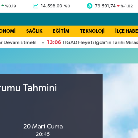
9
14.598,00
79.591,74
%
0.19
%
0
%
-1.82
ONOMİ
SAĞLIK
EĞİTİM
TEKNOLOJİ
İLÇE HABE
13:06
Devam Etmeli!
TİGAD Heyeti Iğdır’ın Tarihi Mirası Ej
urumu Tahmini
20 Mart Cuma
20:45