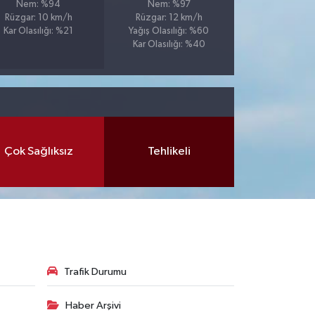
Nem: %94
Nem: %97
Rüzgar: 10 km/h
Rüzgar: 12 km/h
Kar Olasılığı: %21
Yağış Olasılığı: %60
Kar Olasılığı: %40
Çok Sağlıksız
Tehlikeli
Trafik Durumu
Haber Arşivi