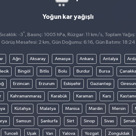
Yoğun kar yağışlı
°
ıcaklık: -3
, Basınç: 1005 hPa, Rüzgar: 11 km/s, Toplam Yağış:
Görüş Mesafesi: 2 km, Gün Doğumu: 6:16, Gün Batımı: 18:24
ar
Ağrı
Aksaray
Amasya
Ankara
Antalya
Ard
lecik
Bingöl
Bitlis
Bolu
Burdur
Bursa
Çanakka
ığ
Erzincan
Erzurum
Eskişehir
Gaziantep
Giresun
r
Kahramanmaraş
Karabük
Karaman
Kars
Kastam
nya
Kütahya
Malatya
Manisa
Mardin
Mersin
arya
Samsun
Şanlıurfa
Siirt
Sinop
Sivas
Şırnak
Tunceli
Uşak
Van
Yalova
Yozgat
Zonguldak