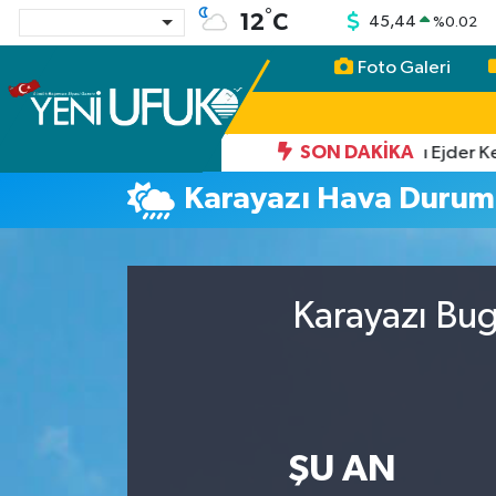
°
12
C
45,44
%
0.02
Foto Galeri
Nöbetçi Eczaneler
Hava Durumu
13:06
SON DAKIKA
eli!
TİGAD Heyeti Iğdır’ın Tarihi Mirası Ejder Kerva
Karayazı Hava Duru
Namaz Vakitleri
Trafik Durumu
Karayazı Bug
Süper Lig Puan Durumu ve Fikstür
Tüm Manşetler
Son Dakika Haberleri
ŞU AN
Haber Arşivi