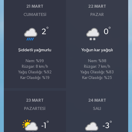
21 MART
22 MART
CUMARTESI
PAZAR
°
°
2
0
Şiddetli yağmurlu
Yoğun kar yağışlı
Nem: %99
Nem: %98
Rüzgar: 8 km/h
Rüzgar: 7 km/h
Yağış Olasılığı: %92
Yağış Olasılığı: %83
Kar Olasılığı: %19
Kar Olasılığı: %25
23 MART
24 MART
PAZARTESI
SALI
°
°
-1
-3