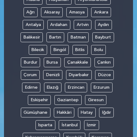
Ağrı
Aksaray
Amasya
Ankara
Antalya
Ardahan
Artvin
Aydın
Balıkesir
Bartın
Batman
Bayburt
Bilecik
Bingöl
Bitlis
Bolu
Burdur
Bursa
Çanakkale
Çankırı
Çorum
Denizli
Diyarbakır
Düzce
Edirne
Elazığ
Erzincan
Erzurum
Eskişehir
Gaziantep
Giresun
Gümüşhane
Hakkâri
Hatay
Iğdır
Isparta
İstanbul
İzmir