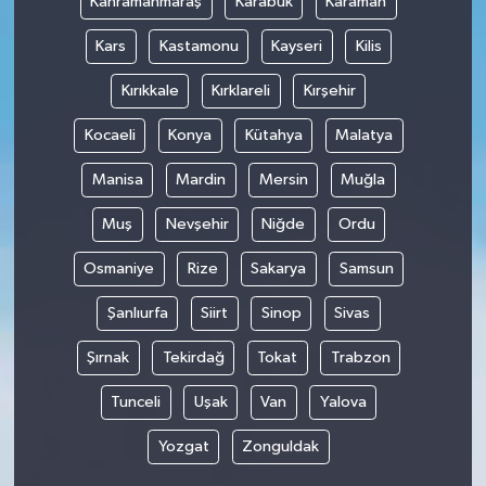
Kahramanmaraş
Karabük
Karaman
Kars
Kastamonu
Kayseri
Kilis
Kırıkkale
Kırklareli
Kırşehir
Kocaeli
Konya
Kütahya
Malatya
Manisa
Mardin
Mersin
Muğla
Muş
Nevşehir
Niğde
Ordu
Osmaniye
Rize
Sakarya
Samsun
Şanlıurfa
Siirt
Sinop
Sivas
Şırnak
Tekirdağ
Tokat
Trabzon
Tunceli
Uşak
Van
Yalova
Yozgat
Zonguldak