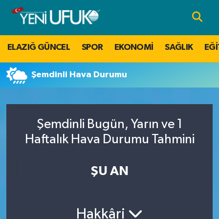
Nöbetçi Eczaneler
ELAZIĞ GÜNCEL
SPOR
EKONOMİ
SAĞLIK
EĞİ
Hava Durumu
Şemdinli Hava Durumu
Namaz Vakitleri
Trafik Durumu
Şemdinli Bugün, Yarın ve 1
Süper Lig Puan Durumu ve Fikstür
Haftalık Hava Durumu Tahmini
Tüm Manşetler
ŞU AN
Son Dakika Haberleri
Hakkâri
Haber Arşivi