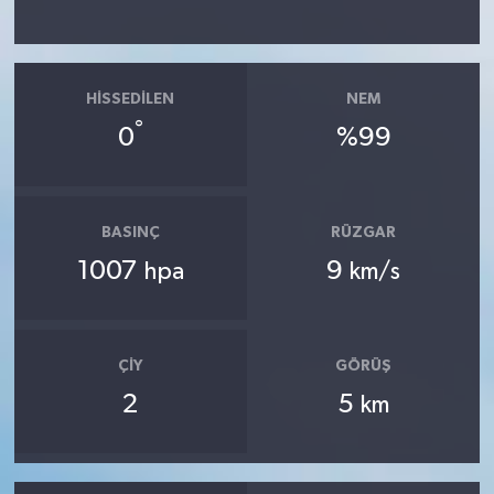
HISSEDILEN
NEM
°
0
%99
BASINÇ
RÜZGAR
1007
9
hpa
km/s
ÇIY
GÖRÜŞ
2
5
km