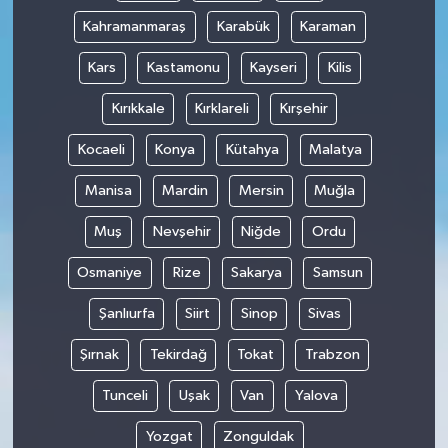
Kahramanmaraş
Karabük
Karaman
Kars
Kastamonu
Kayseri
Kilis
Kırıkkale
Kırklareli
Kırşehir
Kocaeli
Konya
Kütahya
Malatya
Manisa
Mardin
Mersin
Muğla
Muş
Nevşehir
Niğde
Ordu
Osmaniye
Rize
Sakarya
Samsun
Şanlıurfa
Siirt
Sinop
Sivas
Şırnak
Tekirdağ
Tokat
Trabzon
Tunceli
Uşak
Van
Yalova
Yozgat
Zonguldak