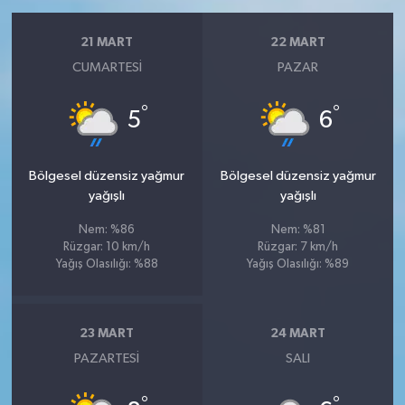
21 MART
22 MART
CUMARTESI
PAZAR
°
°
5
6
Bölgesel düzensiz yağmur
Bölgesel düzensiz yağmur
yağışlı
yağışlı
Nem: %86
Nem: %81
Rüzgar: 10 km/h
Rüzgar: 7 km/h
Yağış Olasılığı: %88
Yağış Olasılığı: %89
23 MART
24 MART
PAZARTESI
SALI
°
°