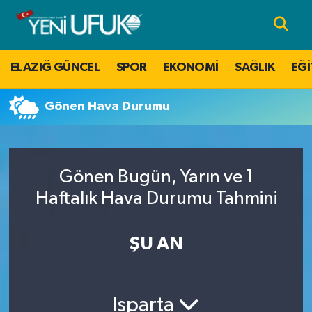
Nöbetçi Eczaneler
ELAZIĞ GÜNCEL
SPOR
EKONOMİ
SAĞLIK
EĞİ
Hava Durumu
Gönen Hava Durumu
Namaz Vakitleri
Trafik Durumu
Gönen Bugün, Yarın ve 1
Süper Lig Puan Durumu ve Fikstür
Haftalık Hava Durumu Tahmini
Tüm Manşetler
ŞU AN
Son Dakika Haberleri
Isparta
Haber Arşivi