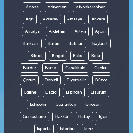
Adana
Adıyaman
Afyonkarahisar
Ağrı
Aksaray
Amasya
Ankara
Antalya
Ardahan
Artvin
Aydın
Balıkesir
Bartın
Batman
Bayburt
Bilecik
Bingöl
Bitlis
Bolu
Burdur
Bursa
Çanakkale
Çankırı
Çorum
Denizli
Diyarbakır
Düzce
Edirne
Elazığ
Erzincan
Erzurum
Eskişehir
Gaziantep
Giresun
Gümüşhane
Hakkâri
Hatay
Iğdır
Isparta
İstanbul
İzmir