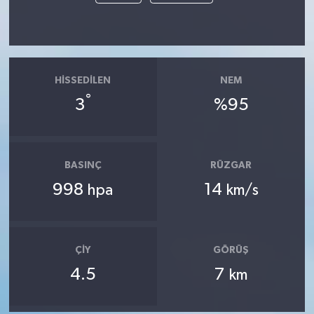
HISSEDILEN
NEM
°
3
%95
BASINÇ
RÜZGAR
998
14
hpa
km/s
ÇIY
GÖRÜŞ
4.5
7
km