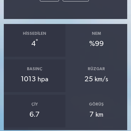
HISSEDILEN
NEM
°
4
%99
BASINÇ
RÜZGAR
1013
25
hpa
km/s
ÇIY
GÖRÜŞ
6.7
7
km