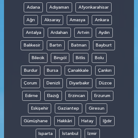
Adana
Adıyaman
Afyonkarahisar
Ağrı
Aksaray
Amasya
Ankara
Antalya
Ardahan
Artvin
Aydın
Balıkesir
Bartın
Batman
Bayburt
Bilecik
Bingöl
Bitlis
Bolu
Burdur
Bursa
Çanakkale
Çankırı
Çorum
Denizli
Diyarbakır
Düzce
Edirne
Elazığ
Erzincan
Erzurum
Eskişehir
Gaziantep
Giresun
Gümüşhane
Hakkâri
Hatay
Iğdır
Isparta
İstanbul
İzmir