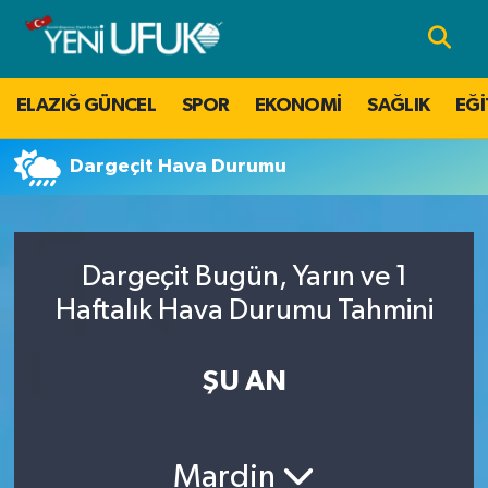
Nöbetçi Eczaneler
ELAZIĞ GÜNCEL
SPOR
EKONOMİ
SAĞLIK
EĞİ
Hava Durumu
Dargeçit Hava Durumu
Namaz Vakitleri
Trafik Durumu
Dargeçit Bugün, Yarın ve 1
Süper Lig Puan Durumu ve Fikstür
Haftalık Hava Durumu Tahmini
Tüm Manşetler
ŞU AN
Son Dakika Haberleri
Mardin
Haber Arşivi