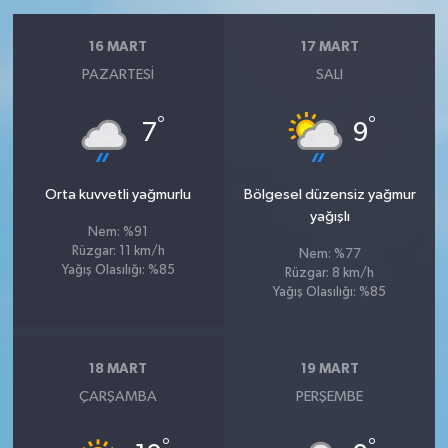
16 MART
17 MART
PAZARTESI
SALI
°
°
7
9
Orta kuvvetli yağmurlu
Bölgesel düzensiz yağmur
yağışlı
Nem: %91
Rüzgar: 11 km/h
Nem: %77
Yağış Olasılığı: %85
Rüzgar: 8 km/h
Yağış Olasılığı: %85
18 MART
19 MART
ÇARŞAMBA
PERŞEMBE
°
°