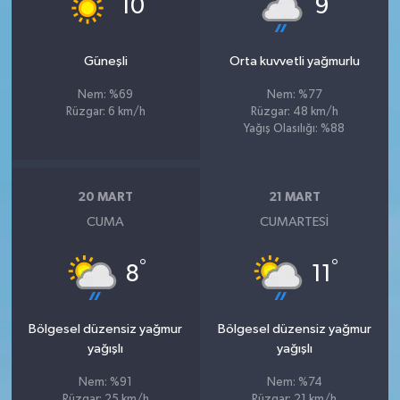
10
9
Güneşli
Orta kuvvetli yağmurlu
Nem: %69
Nem: %77
Rüzgar: 6 km/h
Rüzgar: 48 km/h
Yağış Olasılığı: %88
20 MART
21 MART
CUMA
CUMARTESI
°
°
8
11
Bölgesel düzensiz yağmur
Bölgesel düzensiz yağmur
yağışlı
yağışlı
Nem: %91
Nem: %74
Rüzgar: 25 km/h
Rüzgar: 21 km/h