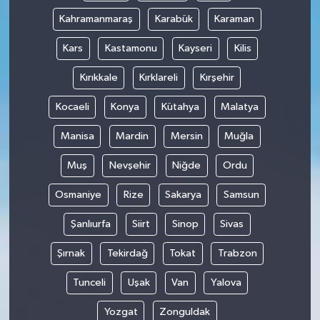
Kahramanmaraş
Karabük
Karaman
Kars
Kastamonu
Kayseri
Kilis
Kırıkkale
Kırklareli
Kırşehir
Kocaeli
Konya
Kütahya
Malatya
Manisa
Mardin
Mersin
Muğla
Muş
Nevşehir
Niğde
Ordu
Osmaniye
Rize
Sakarya
Samsun
Şanlıurfa
Siirt
Sinop
Sivas
Şırnak
Tekirdağ
Tokat
Trabzon
Tunceli
Uşak
Van
Yalova
Yozgat
Zonguldak