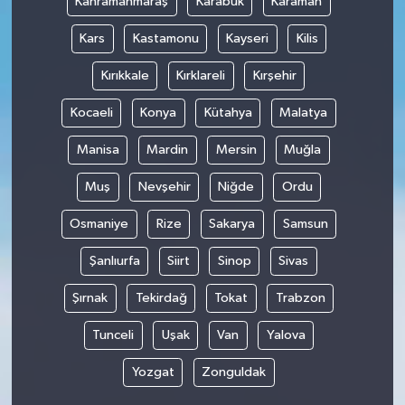
Kahramanmaraş
Karabük
Karaman
Kars
Kastamonu
Kayseri
Kilis
Kırıkkale
Kırklareli
Kırşehir
Kocaeli
Konya
Kütahya
Malatya
Manisa
Mardin
Mersin
Muğla
Muş
Nevşehir
Niğde
Ordu
Osmaniye
Rize
Sakarya
Samsun
Şanlıurfa
Siirt
Sinop
Sivas
Şırnak
Tekirdağ
Tokat
Trabzon
Tunceli
Uşak
Van
Yalova
Yozgat
Zonguldak