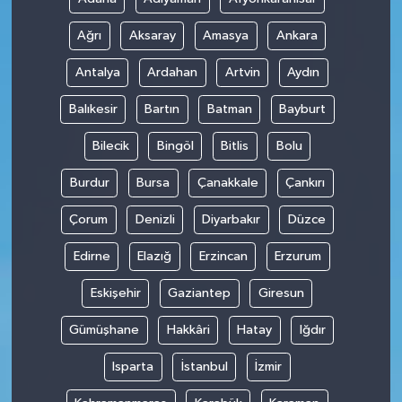
Ağrı
Aksaray
Amasya
Ankara
Antalya
Ardahan
Artvin
Aydın
Balıkesir
Bartın
Batman
Bayburt
Bilecik
Bingöl
Bitlis
Bolu
Burdur
Bursa
Çanakkale
Çankırı
Çorum
Denizli
Diyarbakır
Düzce
Edirne
Elazığ
Erzincan
Erzurum
Eskişehir
Gaziantep
Giresun
Gümüşhane
Hakkâri
Hatay
Iğdır
Isparta
İstanbul
İzmir