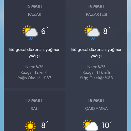
15 MART
16 MART
PAZAR
PAZARTESI
°
°
6
8
Bölgesel düzensiz yağmur
Bölgesel düzensiz yağmur
yağışlı
yağışlı
Nem: %76
Nem: %73
Rüzgar: 12 km/h
Rüzgar: 11 km/h
Yağış Olasılığı: %87
Yağış Olasılığı: %83
17 MART
18 MART
SALI
ÇARŞAMBA
°
°
8
10