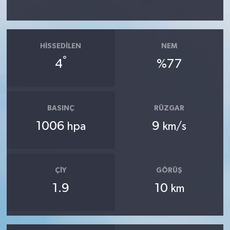
HISSEDILEN
NEM
°
4
%77
BASINÇ
RÜZGAR
1006
9
hpa
km/s
ÇIY
GÖRÜŞ
1.9
10
km