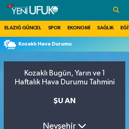
Nöbetçi Eczaneler
ELAZIĞ GÜNCEL
SPOR
EKONOMİ
SAĞLIK
EĞİ
Hava Durumu
Kozaklı Hava Durumu
Namaz Vakitleri
Trafik Durumu
Kozaklı Bugün, Yarın ve 1
Süper Lig Puan Durumu ve Fikstür
Haftalık Hava Durumu Tahmini
Tüm Manşetler
ŞU AN
Son Dakika Haberleri
Nevşehir
Haber Arşivi