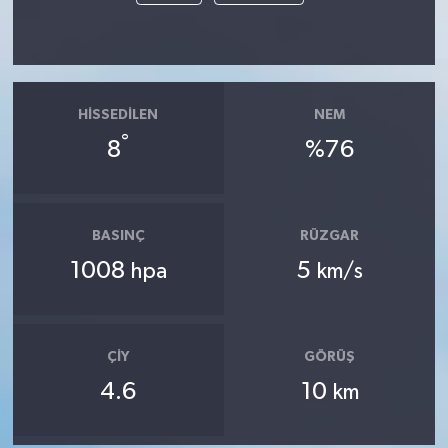
HISSEDILEN
NEM
°
8
%76
BASINÇ
RÜZGAR
1008
5
hpa
km/s
ÇIY
GÖRÜŞ
4.6
10
km