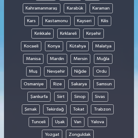
Kahramanmaraş
Karabük
Karaman
Kars
Kastamonu
Kayseri
Kilis
Kırıkkale
Kırklareli
Kırşehir
Kocaeli
Konya
Kütahya
Malatya
Manisa
Mardin
Mersin
Muğla
Muş
Nevşehir
Niğde
Ordu
Osmaniye
Rize
Sakarya
Samsun
Şanlıurfa
Siirt
Sinop
Sivas
Şırnak
Tekirdağ
Tokat
Trabzon
Tunceli
Uşak
Van
Yalova
Yozgat
Zonguldak