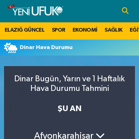
Nöbetçi Eczaneler
ELAZIĞ GÜNCEL
SPOR
EKONOMİ
SAĞLIK
EĞİ
Hava Durumu
Dinar Hava Durumu
Namaz Vakitleri
Trafik Durumu
Dinar Bugün, Yarın ve 1 Haftalık
Süper Lig Puan Durumu ve Fikstür
Hava Durumu Tahmini
Tüm Manşetler
ŞU AN
Son Dakika Haberleri
Afyonkarahisar
Haber Arşivi