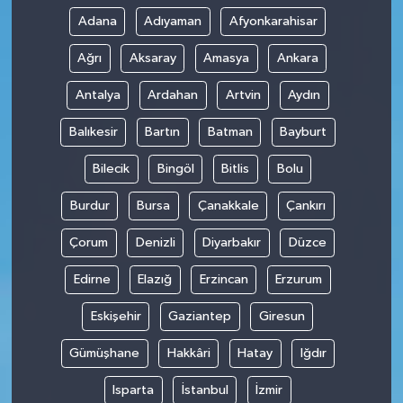
Adana
Adıyaman
Afyonkarahisar
Ağrı
Aksaray
Amasya
Ankara
Antalya
Ardahan
Artvin
Aydın
Balıkesir
Bartın
Batman
Bayburt
Bilecik
Bingöl
Bitlis
Bolu
Burdur
Bursa
Çanakkale
Çankırı
Çorum
Denizli
Diyarbakır
Düzce
Edirne
Elazığ
Erzincan
Erzurum
Eskişehir
Gaziantep
Giresun
Gümüşhane
Hakkâri
Hatay
Iğdır
Isparta
İstanbul
İzmir